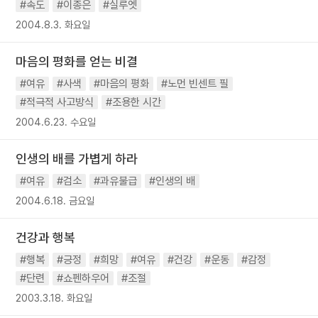
#속도
#이종은
#실루엣
2004.8.3. 화요일
마음의 평화를 얻는 비결
#여유
#사색
#마음의 평화
#노먼 빈센트 필
#적극적 사고방식
#조용한 시간
2004.6.23. 수요일
인생의 배를 가볍게 하라
#여유
#검소
#과유불급
#인생의 배
2004.6.18. 금요일
건강과 행복
#행복
#긍정
#희망
#여유
#건강
#운동
#감정
#단련
#쇼펜하우어
#조절
2003.3.18. 화요일