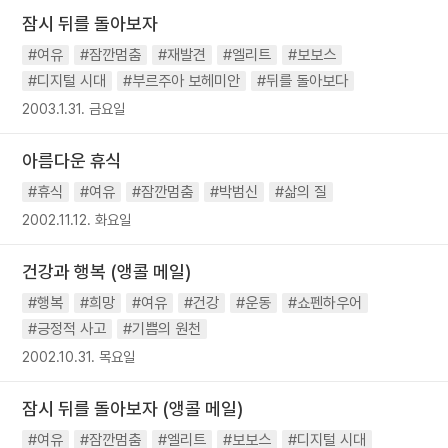
잠시 뒤를 돌아보자
#여유
#잠깐멈춤
#재발견
#엘리트
#보보스
#디지털 시대
#부르주아 보헤미안
#뒤를 돌아보다
2003.1.31. 금요일
아름다운 휴식
#휴식
#여유
#잠깐멈춤
#박범신
#삶의 질
2002.11.12. 화요일
건강과 행복 (앵콜 메일)
#행복
#희망
#여유
#건강
#운동
#쇼펜하우어
#긍정적 사고
#기쁨의 원천
2002.10.31. 목요일
잠시 뒤를 돌아보자 (앵콜 메일)
#여유
#잠깐멈춤
#엘리트
#보보스
#디지털 시대