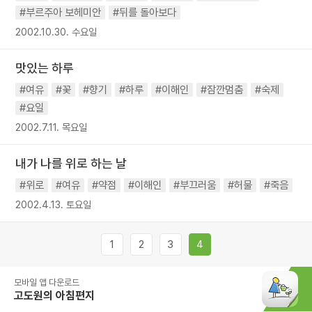
#부르주아 보헤미안
#뒤를 돌아보다
2002.10.30. 수요일
맛있는 하루
#여유
#꽃
#향기
#하루
#이해인
#잠깐멈춤
#숙제
#요일
2002.7.11. 목요일
내가 나를 위로 하는 날
#위로
#여유
#약점
#이해인
#부끄러움
#허물
#죽음
2002.4.13. 토요일
1
2
3
4
모바일 앱 다운로드
고도원의 아침편지