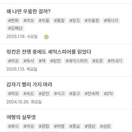
왜 나만 우울한 걸까?
#변화
#여유
#우울
#통찰
#징조
#우울증
#메시지
#김혜남
2005.1.19. 수요일
링컨은 전쟁 중에도 셰익스피어를 읽었다
#여유
#독서
#책
#링컨
#셰익스피어
#토론
#카네기
2005.1.13. 목요일
갑자기 빨리 가지 마라
#여유
#속도
#운전
#사고
#충고
#전속력
#2막
2004.10.26. 화요일
여행의 실루엣
#휴식
#여유
#경험
#여행
#풍요
#영감
#성장