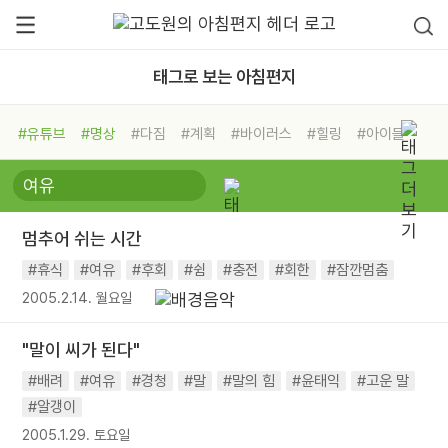
태그로 보는 아침편지
#유튜브
#명상
#다짐
#계획
#바이러스
#힐링
#아이들
#비전캠프
#독서캠프
#삶
#경험
#사람
#도움
#선택
#희망
#나눔
#친구
#링컨학교
#극복
#리더
#위기
멈추어 쉬는 시간
#독서
#건강
#면역력
#휴식
#여유
#후회
#쉼
#충전
#회한
#잠깐멈춤
2005.2.14. 월요일
"말이 씨가 된다"
#배려
#여유
#경청
#말
#말의 힘
#윤태익
#고운 말
#알갱이
2005.1.29. 토요일