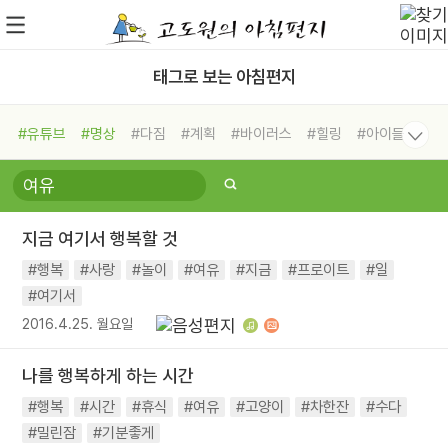
태그로 보는 아침편지
#유튜브
#명상
#다짐
#계획
#바이러스
#힐링
#아이들
#비전캠프
#독서캠프
#삶
#경험
#사람
#도움
#선택
#희망
#나눔
#친구
#링컨학교
#극복
#리더
#위기
지금 여기서 행복할 것
#독서
#건강
#면역력
#행복
#사랑
#놀이
#여유
#지금
#프로이트
#일
#여기서
2016.4.25. 월요일
나를 행복하게 하는 시간
#행복
#시간
#휴식
#여유
#고양이
#차한잔
#수다
#밀린잠
#기분좋게