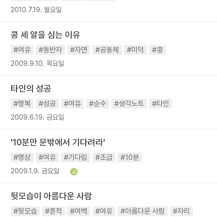
2010.7.19. 월요일
콩 세 알을 심는 이유
#여유
#동반자
#자연
#공동체
#미덕
#콩
2009.9.10. 목요일
타인의 성공
#행복
#성공
#여유
#순수
#생각노트
#타인
2009.6.19. 금요일
'10분만 문밖에서 기다려라'
#명상
#여유
#기다림
#조급
#10분
2009.1.9. 금요일
뒷모습이 아름다운 사람
#뒷모습
#흔적
#여백
#여유
#아름다운 사람
#자리