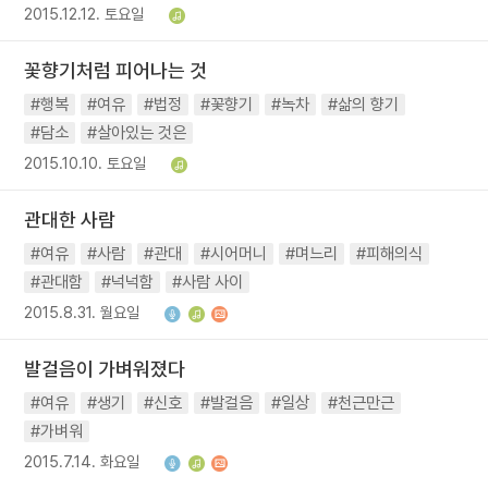
2015.12.12. 토요일
꽃향기처럼 피어나는 것
#행복
#여유
#법정
#꽃향기
#녹차
#삶의 향기
#담소
#살아있는 것은
2015.10.10. 토요일
관대한 사람
#여유
#사람
#관대
#시어머니
#며느리
#피해의식
#관대함
#넉넉함
#사람 사이
2015.8.31. 월요일
발걸음이 가벼워졌다
#여유
#생기
#신호
#발걸음
#일상
#천근만근
#가벼워
2015.7.14. 화요일