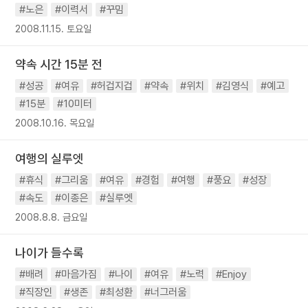
#노은
#이력서
#꾸밈
2008.11.15. 토요일
약속 시간 15분 전
#성공
#여유
#허겁지겁
#약속
#위치
#김영식
#예고
#15분
#10미터
2008.10.16. 목요일
여행의 실루엣
#휴식
#그리움
#여유
#경험
#여행
#풍요
#성장
#속도
#이종은
#실루엣
2008.8.8. 금요일
나이가 들수록
#배려
#마음가짐
#나이
#여유
#노력
#Enjoy
#직장인
#생존
#최성환
#너그러움