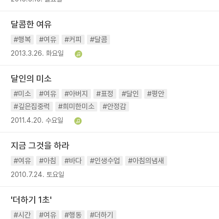
달콤한 여유
#행복
#여유
#커피
#달콤
2013.3.26. 화요일
달인의 미소
#미소
#여유
#아버지
#표정
#달인
#평안
#깊은집중력
#희미한미소
#안정감
2011.4.20. 수요일
지금 그것을 하라
#여유
#아침
#바다
#인생수업
#아침의냄새
2010.7.24. 토요일
'더하기 1초'
#시간
#여유
#행동
#더하기