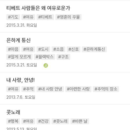
티베트 사람들은 왜 여유로운가
#기도
#여유
#티베트
#영혼의 우물
2015.3.31. 화요일
은하계 통신
#마음
#여유
#도시
#소음
#신호
#은하계통신
#알게 모르게
#블랙박스
#구조
2015.3.21. 토요일
내 사랑, 안녕!
#여유
#추억
#내 사랑 안녕
#아련한 사랑
#추억의 장소
2013.7.6. 토요일
콧노래
#행복
#여유
#건강
#콧노래
#바쁜 날
2013.5.13. 월요일