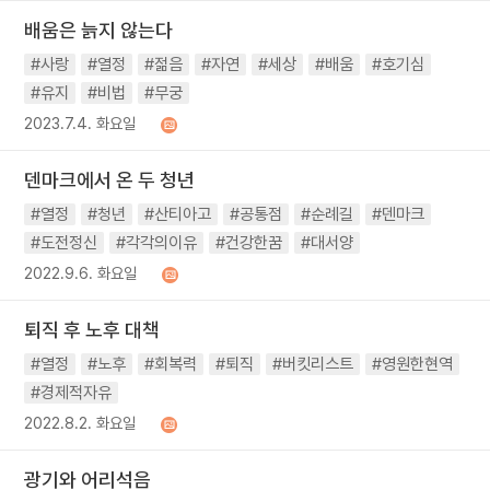
배움은 늙지 않는다
#사랑
#열정
#젊음
#자연
#세상
#배움
#호기심
#유지
#비법
#무궁
2023.7.4. 화요일
덴마크에서 온 두 청년
#열정
#청년
#산티아고
#공통점
#순례길
#덴마크
#도전정신
#각각의이유
#건강한꿈
#대서양
2022.9.6. 화요일
퇴직 후 노후 대책
#열정
#노후
#회복력
#퇴직
#버킷리스트
#영원한현역
#경제적자유
2022.8.2. 화요일
광기와 어리석음