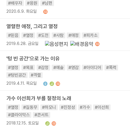
#배우자
#응원
#남편
2020.6.9. 화요일
열렬한 애정, 그리고 열정
#믿음
#열정
#도전
#사람
#애정
#피카소
2019.6.28. 금요일
'텅 빈 공간'으로 가는 이유
#열정
#목표
#감정
#예술
#영감
#아이디어
#폭력
#텅빈공간
#격렬
2019.4.11. 목요일
가수 이선희가 부를 절정의 노래
#열정
#길동무
#하모니
#진정성
#가수
#이선희
#클라이막스
#콘서트
2018.12.15. 토요일