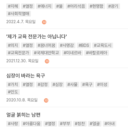
#지혜
#열정
#에너지
#불
#어리석음
#현명함
#광기
#사회적열매
2022.4.7. 목요일
'제가 교육 전문가는 아닙니다'
#의지
#열정
#꿈너머꿈
#사명감
#BDS
#교육도시
#교육전문가
#국제대안학교
#미네르바
#바칼로레아
2021.12.30. 목요일
심장이 바라는 욕구
#가치
#열정
#감정
#심장
#사물
#욕구
#이성
#인도
2020.10.8. 목요일
얼굴 붉히는 남편
#사랑
#아름다움
#열정
#부부
#칭찬
#얼굴
#아내