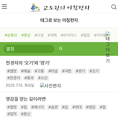
태그로 보는 아침편지
#유튜브
#명상
#다짐
#계획
#바이러스
#힐링
#아이들
#비전캠프
#독서캠프
#삶
#경험
#사람
#도움
#선택
#희망
#나눔
#친구
#링컨학교
#극복
#리더
#위기
천경자의 '오기'와 '광기'
#독서
#건강
#면역력
#열정
#예술
#고통
#터널
#극한
#광기
#오기
#천경자
#통과
#소산
2025.7.15. 화요일
영감을 얻는 길이라면
#열정
#힘
#에너지
#습관
#길
#위대
#영감
#일
#업적
#혼신