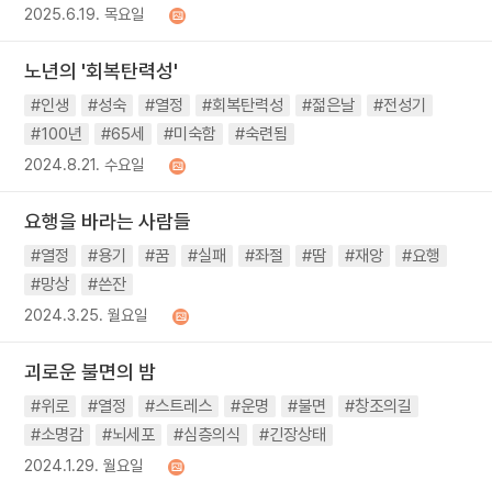
2025.6.19. 목요일
노년의 '회복탄력성'
#인생
#성숙
#열정
#회복탄력성
#젊은날
#전성기
#100년
#65세
#미숙함
#숙련됨
2024.8.21. 수요일
요행을 바라는 사람들
#열정
#용기
#꿈
#실패
#좌절
#땀
#재앙
#요행
#망상
#쓴잔
2024.3.25. 월요일
괴로운 불면의 밤
#위로
#열정
#스트레스
#운명
#불면
#창조의길
#소명감
#뇌세포
#심층의식
#긴장상태
2024.1.29. 월요일