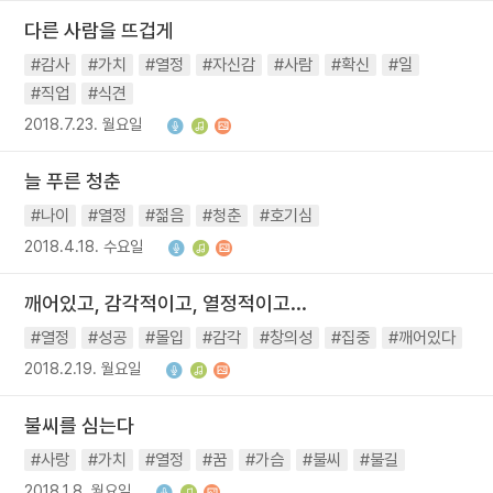
다른 사람을 뜨겁게
#감사
#가치
#열정
#자신감
#사람
#확신
#일
#직업
#식견
2018.7.23. 월요일
늘 푸른 청춘
#나이
#열정
#젊음
#청춘
#호기심
2018.4.18. 수요일
깨어있고, 감각적이고, 열정적이고...
#열정
#성공
#몰입
#감각
#창의성
#집중
#깨어있다
2018.2.19. 월요일
불씨를 심는다
#사랑
#가치
#열정
#꿈
#가슴
#불씨
#불길
2018.1.8. 월요일