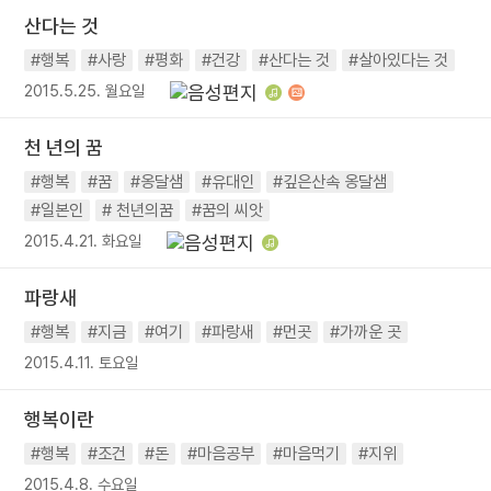
산다는 것
#행복
#사랑
#평화
#건강
#산다는 것
#살아있다는 것
2015.5.25. 월요일
천 년의 꿈
#행복
#꿈
#옹달샘
#유대인
#깊은산속 옹달샘
#일본인
# 천년의꿈
#꿈의 씨앗
2015.4.21. 화요일
파랑새
#행복
#지금
#여기
#파랑새
#먼곳
#가까운 곳
2015.4.11. 토요일
행복이란
#행복
#조건
#돈
#마음공부
#마음먹기
#지위
2015.4.8. 수요일