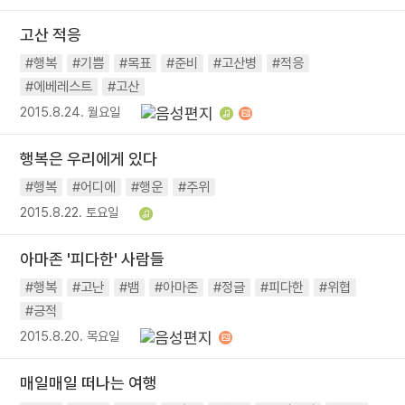
고산 적응
#행복
#기쁨
#목표
#준비
#고산병
#적응
#에베레스트
#고산
2015.8.24. 월요일
행복은 우리에게 있다
#행복
#어디에
#행운
#주위
2015.8.22. 토요일
아마존 '피다한' 사람들
#행복
#고난
#뱀
#아마존
#정글
#피다한
#위협
#긍적
2015.8.20. 목요일
매일매일 떠나는 여행