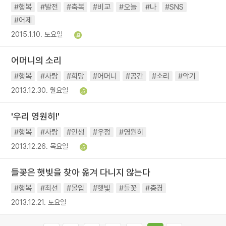
#행복
#발전
#축복
#비교
#오늘
#나
#SNS
#어제
2015.1.10. 토요일
어머니의 소리
#행복
#사랑
#희망
#어머니
#공간
#소리
#악기
2013.12.30. 월요일
'우리 영원히!'
#행복
#사랑
#인생
#우정
#영원히
2013.12.26. 목요일
들꽃은 햇빛을 찾아 옮겨 다니지 않는다
#행복
#최선
#몰입
#햇빛
#들꽃
#충경
2013.12.21. 토요일