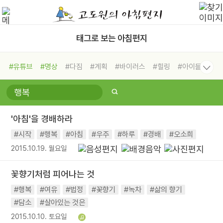
태그로 보는 아침편지
#유튜브
#명상
#다짐
#계획
#바이러스
#힐링
#아이들
#비전캠프
#독서캠프
#삶
#경험
#사람
#도움
#선택
#희망
#나눔
#친구
#링컨학교
#극복
#리더
#위기
'아침'을 경배하라
#독서
#건강
#면역력
#시작
#행복
#아침
#우주
#하루
#경배
#오소희
2015.10.19. 월요일
꽃향기처럼 피어나는 것
#행복
#여유
#법정
#꽃향기
#녹차
#삶의 향기
#담소
#살아있는 것은
2015.10.10. 토요일