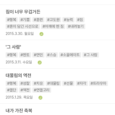
짐이 너무 무겁거든
#행복
#기쁨
#훈련
#고도원
#능력
#짐
#혼이 담긴 시선으로
#어깨에 멘 짐
#내려놓기
2015.3.30. 월요일
'그 사람'
#행복
#멘토
#연인
#스승
#소울메이트
#그 사람
2015.3.11. 수요일
대물림의 역전
#행복
#성찰
#치유
#대물림
#선물
#자각
#트라우마
#결단
#역전
#연결고리
2015.1.29. 목요일
내가 가진 축복