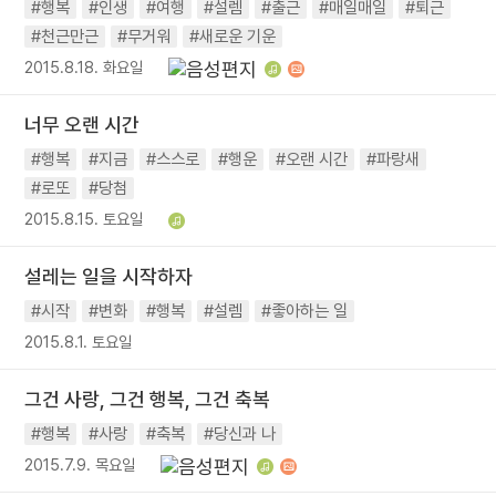
#행복
#인생
#여행
#설렘
#출근
#매일매일
#퇴근
#천근만근
#무거워
#새로운 기운
2015.8.18. 화요일
너무 오랜 시간
#행복
#지금
#스스로
#행운
#오랜 시간
#파랑새
#로또
#당첨
2015.8.15. 토요일
설레는 일을 시작하자
#시작
#변화
#행복
#설렘
#좋아하는 일
2015.8.1. 토요일
그건 사랑, 그건 행복, 그건 축복
#행복
#사랑
#축복
#당신과 나
2015.7.9. 목요일