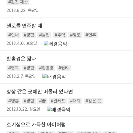
#값진 재산
2013.8.22. 목요일
첼로를 연주할 때
#인내
#경험
#몰입
#추억
#첼로
#연주
2013.4.6. 토요일
황홀경은 짧다
#행복
#경험
#황홀경
#권리
2013.2.7. 목요일
항상 같은 곳에만 머물러 있다면
#영혼
#경험
#꿈
#알레프
#대화
#같은 곳
2012.10.22. 월요일
호기심으로 가득찬 아이처럼