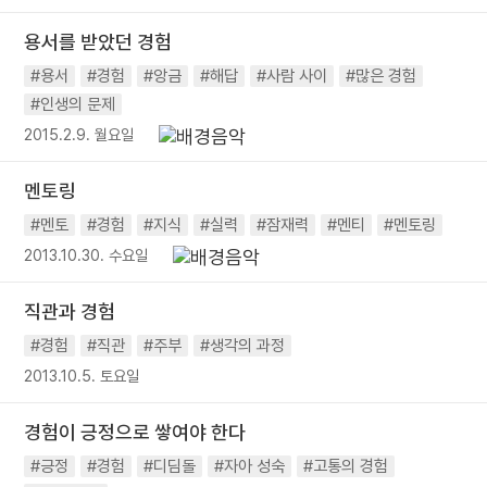
용서를 받았던 경험
#용서
#경험
#앙금
#해답
#사람 사이
#많은 경험
#인생의 문제
2015.2.9. 월요일
멘토링
#멘토
#경험
#지식
#실력
#잠재력
#멘티
#멘토링
2013.10.30. 수요일
직관과 경험
#경험
#직관
#주부
#생각의 과정
2013.10.5. 토요일
경험이 긍정으로 쌓여야 한다
#긍정
#경험
#디딤돌
#자아 성숙
#고통의 경험