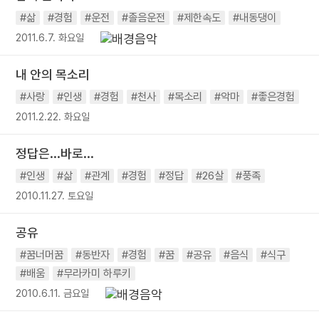
#삶
#경험
#운전
#졸음운전
#제한속도
#내동댕이
2011.6.7. 화요일
내 안의 목소리
#사랑
#인생
#경험
#천사
#목소리
#악마
#좋은경험
2011.2.22. 화요일
정답은...바로...
#인생
#삶
#관계
#경험
#정답
#26살
#풍족
2010.11.27. 토요일
공유
#꿈너머꿈
#동반자
#경험
#꿈
#공유
#음식
#식구
#배움
#무라카미 하루키
2010.6.11. 금요일