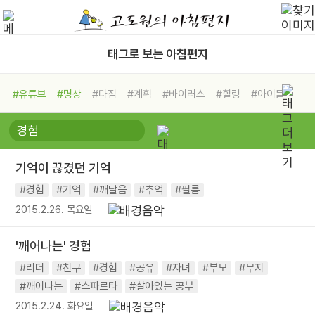
태그로 보는 아침편지
#유튜브
#명상
#다짐
#계획
#바이러스
#힐링
#아이들
#비전캠프
#독서캠프
#삶
#경험
#사람
#도움
#선택
#희망
#나눔
#친구
#링컨학교
#극복
#리더
#위기
기억이 끊겼던 기억
#독서
#건강
#면역력
#경험
#기억
#깨달음
#추억
#필름
2015.2.26. 목요일
'깨어나는' 경험
#리더
#친구
#경험
#공유
#자녀
#부모
#무지
#깨어나는
#스파르타
#살아있는 공부
2015.2.24. 화요일