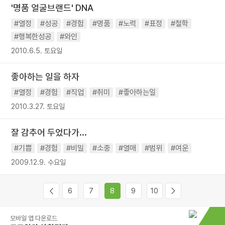
'명품 얼굴브랜드' DNA
#열정
#성공
#경험
#명품
#노력
#표정
#철학
#행복한성공
#와인
2010.6.5. 토요일
좋아하는 일을 하자
#열정
#경험
#직업
#취미
#좋아하는일
2010.3.27. 토요일
잘 감추어 두었다가...
#기쁨
#경험
#비밀
#소중
#열매
#범위
#여운
2009.12.9. 수요일
6
7
8
9
10
모바일 앱 다운로드