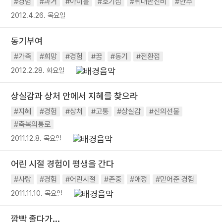
#경험
#과거
#아이들
#호기심
#위대한신비
#안주
2012.4.26. 목요일
동기부여
#가족
#희망
#경험
#꿈
#동기
#전환점
2012.2.28. 화요일
상실감과 상처 안에서 지혜를 찾으라
#지혜
#경험
#상처
#고통
#상실감
#신의선물
#축복의통로
2011.12.8. 목요일
어린 시절 경험이 평생을 간다
#사랑
#경험
#어린시절
#존중
#애정
#믿어준 경험
2011.11.10. 목요일
깜빡 졸다가...