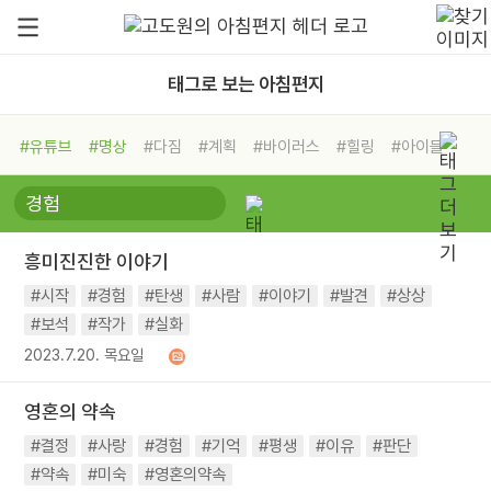
태그로 보는 아침편지
#유튜브
#명상
#다짐
#계획
#바이러스
#힐링
#아이들
#비전캠프
#독서캠프
#삶
#경험
#사람
#도움
#선택
#희망
#나눔
#친구
#링컨학교
#극복
#리더
#위기
흥미진진한 이야기
#독서
#건강
#면역력
#시작
#경험
#탄생
#사람
#이야기
#발견
#상상
#보석
#작가
#실화
2023.7.20. 목요일
영혼의 약속
#결정
#사랑
#경험
#기억
#평생
#이유
#판단
#약속
#미숙
#영혼의약속