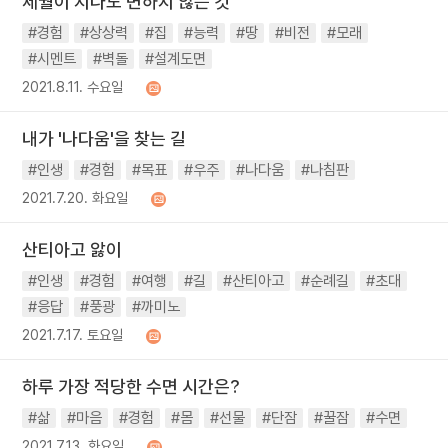
세월이 지나도 변하지 않는 것
#경험
#상상력
#집
#능력
#땅
#비전
#모래
#시멘트
#벽돌
#설계도면
2021.8.11. 수요일
내가 '나다움'을 찾는 길
#인생
#경험
#목표
#우주
#나다움
#나침판
2021.7.20. 화요일
산티아고 앓이
#인생
#경험
#여행
#길
#산티아고
#순례길
#초대
#응답
#풍광
#까미노
2021.7.17. 토요일
하루 가장 적당한 수면 시간은?
#삶
#마음
#경험
#몸
#선물
#단잠
#꿀잠
#수면
2021.7.13. 화요일