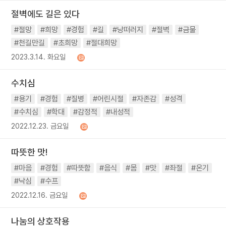
절벽에도 길은 있다
#절망
#희망
#경험
#길
#낭떠러지
#절벽
#금물
#천길만길
#초희망
#절대희망
2023.3.14. 화요일
수치심
#용기
#경험
#질병
#어린시절
#자존감
#성격
#수치심
#학대
#감정적
#내성적
2022.12.23. 금요일
따뜻한 맛!
#마음
#경험
#따뜻함
#음식
#몸
#맛
#좌절
#온기
#낙심
#수프
2022.12.16. 금요일
나눔의 상호작용