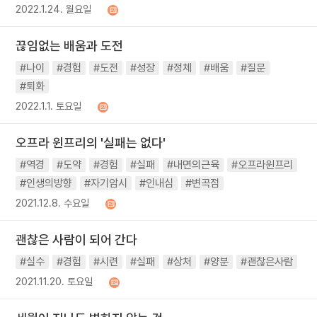
2022.1.24. 월요일
끊임없는 배움과 도전
#나이
#경험
#도전
#성장
#정체
#배움
#질문
#퇴화
2022.1.1. 토요일
오프라 윈프리의 '실패는 없다'
#역경
#도약
#경험
#실패
#내면의근육
#오프라윈프리
#인생의방향
#자기암시
#인내심
#변곡점
2021.12.8. 수요일
괜찮은 사람이 되어 간다
#실수
#경험
#시련
#실패
#상처
#양분
#괜찮은사람
2021.11.20. 토요일