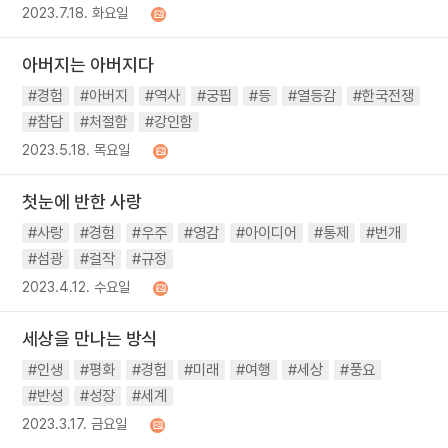
2023.7.18. 화요일
아버지는 아버지다
#경험
#아버지
#역사
#궁핍
#등
#열등감
#한국전쟁
#참담
#처절함
#강인함
2023.5.18. 목요일
첫눈에 반한 사랑
#사랑
#경험
#우주
#영감
#아이디어
#통제
#번개
#섬광
#걸작
#규정
2023.4.12. 수요일
세상을 만나는 방식
#인생
#평화
#경험
#미래
#여행
#세상
#풍요
#반성
#성장
#세계
2023.3.17. 금요일