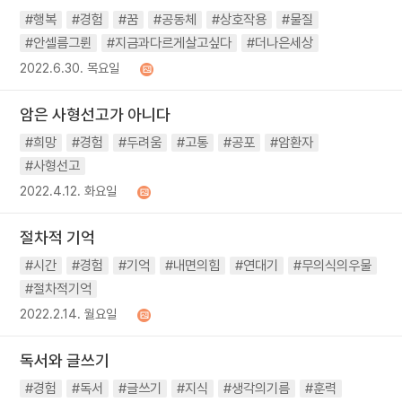
#행복
#경험
#꿈
#공동체
#상호작용
#물질
#안셀름그륀
#지금과다르게살고싶다
#더나은세상
2022.6.30. 목요일
암은 사형선고가 아니다
#희망
#경험
#두려움
#고통
#공포
#암환자
#사형선고
2022.4.12. 화요일
절차적 기억
#시간
#경험
#기억
#내면의힘
#연대기
#무의식의우물
#절차적기억
2022.2.14. 월요일
독서와 글쓰기
#경험
#독서
#글쓰기
#지식
#생각의기름
#훈력