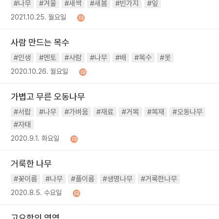
#나무
#겨울
#새싹
#새봄
#빈가지
#잎
2021.10.25. 월요일
사람 만드는 목수
#인생
#멘토
#사람
#나무
#배
#목수
#못
2020.10.26. 월요일
가볍고 무른 오동나무
#서랍
#나무
#가벼움
#재료
#거목
#목재
#오동나무
#자태
2020.9.1. 화요일
거룩한 나무
#꽃이름
#나무
#풀이름
#생명나무
#거룩한나무
2020.8.5. 수요일
고요함의 영역