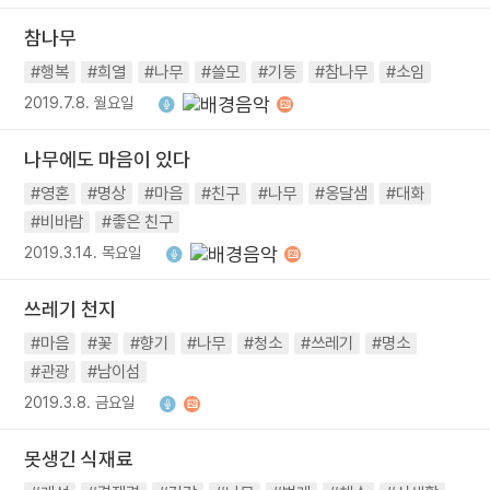
참나무
#행복
#희열
#나무
#쓸모
#기둥
#참나무
#소임
2019.7.8. 월요일
나무에도 마음이 있다
#영혼
#명상
#마음
#친구
#나무
#옹달샘
#대화
#비바람
#좋은 친구
2019.3.14. 목요일
쓰레기 천지
#마음
#꽃
#향기
#나무
#청소
#쓰레기
#명소
#관광
#남이섬
2019.3.8. 금요일
못생긴 식재료