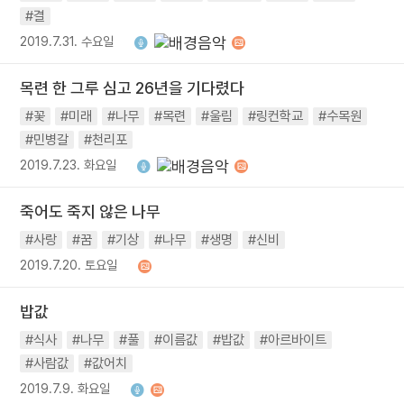
#결
2019.7.31. 수요일
목련 한 그루 심고 26년을 기다렸다
#꽃
#미래
#나무
#목련
#울림
#링컨학교
#수목원
#민병갈
#천리포
2019.7.23. 화요일
죽어도 죽지 않은 나무
#사랑
#꿈
#기상
#나무
#생명
#신비
2019.7.20. 토요일
밥값
#식사
#나무
#풀
#이름값
#밥값
#아르바이트
#사람값
#값어치
2019.7.9. 화요일