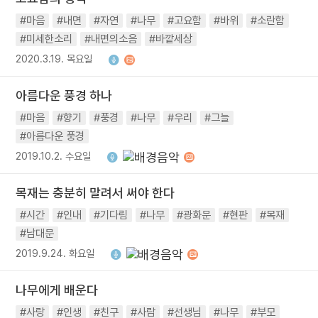
#마음
#내면
#자연
#나무
#고요함
#바위
#소란함
#미세한소리
#내면의소음
#바깥세상
2020.3.19. 목요일
아름다운 풍경 하나
#마음
#향기
#풍경
#나무
#우리
#그늘
#아름다운 풍경
2019.10.2. 수요일
목재는 충분히 말려서 써야 한다
#시간
#인내
#기다림
#나무
#광화문
#현판
#목재
#남대문
2019.9.24. 화요일
나무에게 배운다
#사랑
#인생
#친구
#사람
#선생님
#나무
#부모