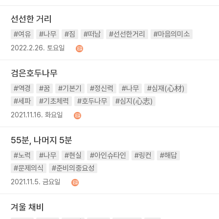
선선한 거리
#여유
#나무
#짐
#떠남
#선선한거리
#마음의미소
2022.2.26. 토요일
검은호두나무
#역경
#꿈
#기본기
#정신력
#나무
#심재(心材)
#세파
#기초체력
#호두나무
#심지(心志)
2021.11.16. 화요일
55분, 나머지 5분
#노력
#나무
#현실
#아인슈타인
#링컨
#해답
#문제의식
#준비의중요성
2021.11.5. 금요일
겨울 채비