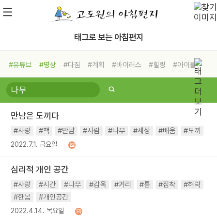
태그로 보는 아침편지
#유튜브
#명상
#다짐
#계획
#바이러스
#힐링
#아이들
#비전캠프
#독서캠프
#삶
#경험
#사람
#도움
#선택
#희망
#나눔
#친구
#링컨학교
#극복
#리더
#위기
만남은 도끼다
#독서
#건강
#면역력
#사랑
#책
#만남
#사람
#나무
#세상
#배움
#도끼
2022.7.1. 금요일
심리적 개인 공간
#사랑
#시간
#나무
#감옥
#거리
#틈
#집착
#허락
#한몸
#개인공간
2022.4.14. 목요일