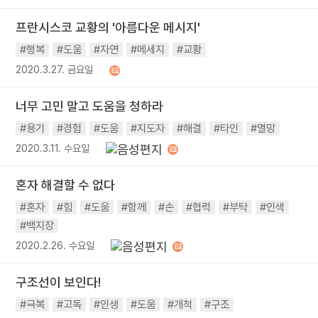
프란시스코 교황의 '아름다운 메시지'
#행복
#도움
#자연
#메세지
#교황
2020.3.27. 금요일
너무 고민 말고 도움을 청하라
#용기
#경험
#도움
#지도자
#해결
#타인
#멸망
2020.3.11. 수요일
혼자 해결할 수 없다
#혼자
#힘
#도움
#함께
#손
#협력
#부탁
#인색
#백지장
2020.2.26. 수요일
구조선이 보인다!
#극복
#고독
#인생
#도움
#개척
#구조