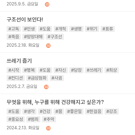
2025.9.5. 금요일
구조선이 보인다!
#고독
#인생
#도움
#개척
#생명
#위기
#표류
#죽음
#망망대해
#구조선
2025.2.18. 화요일
쓰레기 줍기
#시작
#행복
#도움
#자신
#당장
#쓰레기
#최상
#컨디션
#금상첨화
#사귐
2025.2.7. 금요일
무엇을 위해, 누구를 위해 건강해지고 싶은가?
#도움
#생각
#건강
#몸
#좋은일
#한걸음
#강조
#중요성
#범죄
#추악
2024.2.13. 화요일