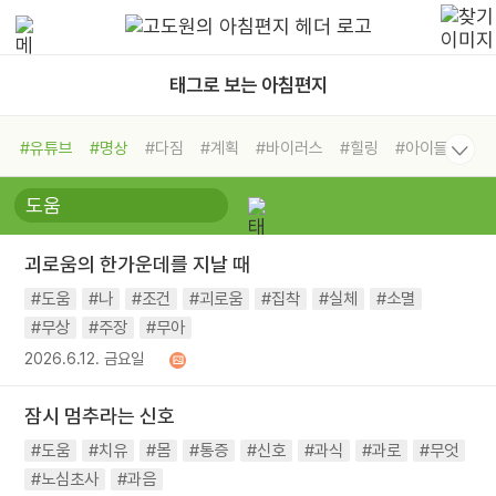
태그로 보는 아침편지
#유튜브
#명상
#다짐
#계획
#바이러스
#힐링
#아이들
#비전캠프
#독서캠프
#삶
#경험
#사람
#도움
#선택
#희망
#나눔
#친구
#링컨학교
#극복
#리더
#위기
괴로움의 한가운데를 지날 때
#독서
#건강
#면역력
#도움
#나
#조건
#괴로움
#집착
#실체
#소멸
#무상
#주장
#무아
2026.6.12. 금요일
잠시 멈추라는 신호
#도움
#치유
#몸
#통증
#신호
#과식
#과로
#무엇
#노심초사
#과음