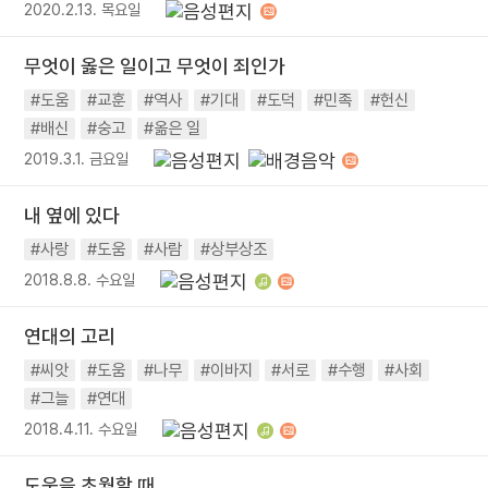
2020.2.13. 목요일
무엇이 옳은 일이고 무엇이 죄인가
#도움
#교훈
#역사
#기대
#도덕
#민족
#헌신
#배신
#숭고
#옮은 일
2019.3.1. 금요일
내 옆에 있다
#사랑
#도움
#사람
#상부상조
2018.8.8. 수요일
연대의 고리
#씨앗
#도움
#나무
#이바지
#서로
#수행
#사회
#그늘
#연대
2018.4.11. 수요일
도움을 초월할 때