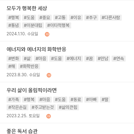
모두가 행복한 세상
#행복
#도움
#중요
#고통
#이유
#추구
#다른사람
#통념
#이분대립
#이타적행복
2024.1.10. 수요일
에너지와 에너지의 화학반응
#변화
#삶
#마음
#도움
#에너지
#꿈
#만남
#연속
#해
#화학반응
2023.8.30. 수요일
우리 삶이 올림픽이라면
#가족
#행복
#마음
#도움
#동료
#아빠
#딸
#작은손길
#주고받는것
#삶의큰힘
2023.2.25. 토요일
좋은 독서 습관