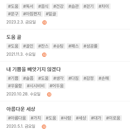
#도움
#독서
#음식
#건강
#습관
#걷기
#차이
#문구
#아침편지
#밑글
2023.2.3. 금요일
도움 골
#도움
#골인
#찬스
#슈팅
#패스
#성공률
2021.11.3. 수요일
내 기쁨을 빼앗기지 않겠다
#기쁨
#슬픔
#도움
#생각
#다짐
#감정
#손해
#우울함
#시시비비
#어두움
2020.10.28. 수요일
아름다운 세상
#아름다움
#가치
#도움
#사람
#세상
#대가
#이로움
2020.5.1. 금요일