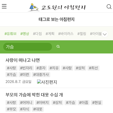
태그로 보는 아침편지
#유튜브
#명상
#다짐
#계획
#바이러스
#힐링
#아이들
#비전캠프
#독서캠프
#삶
#경험
#사람
#도움
#선택
#희망
#나눔
#친구
#링컨학교
#극복
#리더
#위기
사랑이 떠나고 나면
#독서
#건강
#면역력
#사랑
#빈자리
#혼자
#치유
#사람
#상처
#최선
#가슴
#미련
#대중가사
2026.8.7. 금요일
부모의 가슴에 박힌 대못 수십 개
#사랑
#어머니
#아버지
#상처
#가슴
#아픔
#현실
#부모
#자식
#대못