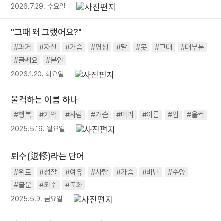
2026.7.29. 수요일
"그때 왜 그랬어요?"
#과거
#자신
#가슴
#평생
#말
#못
#그때
#대부분
#글쎄요
#본인
2026.1.20. 화요일
울컥하는 이름 하나
#행복
#기억
#사람
#가슴
#머리
#이름
#입
#울컥
2025.5.19. 월요일
퇴수(退修)라는 단어
#위로
#성찰
#여유
#사람
#가슴
#비난
#수양
#불운
#퇴수
#포화
2025.5.9. 금요일