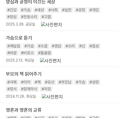
양심과 공정이 이끄는 세상
#건강
#가슴
#세상
#사회
#실천
#공정
#개인
#양심
#천둥소리
#고결
2025.3.28. 금요일
가슴으로 듣기
#깨달음
#가슴
#소음
#영감
#소리
#신
#음성
#바깥
#비로소
#들끓음
2025.2.13. 목요일
부모의 책 읽어주기
#극복
#아이
#책
#유산
#부모님
#가슴
#성장
#정서
#잠재의식
#저장
2024.11.26. 화요일
영혼과 영혼의 교류