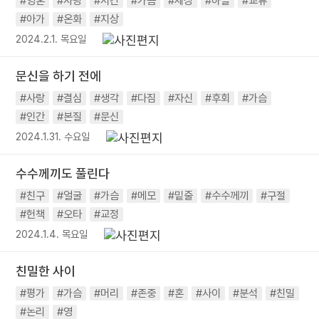
#영혼
#사랑
#시간
#가슴
#세상
#하늘
#교류
#아가
#온화
#지상
2024.2.1. 목요일
문신을 하기 전에
#사랑
#결심
#생각
#다짐
#자신
#후회
#가슴
#인간
#본질
#문신
2024.1.31. 수요일
수수께끼도 풀린다
#친구
#얼굴
#가슴
#메모
#밑줄
#수수께끼
#구절
#헌책
#오타
#교정
2024.1.4. 목요일
친밀한 사이
#평가
#가슴
#머리
#존중
#혼
#사이
#분석
#친밀
#논리
#영