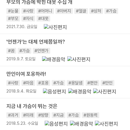
부모의 가슴에 박힌 대못 수십 개
#눈물
#사랑
#어머니
#아버지
#얼굴
#상처
#가슴
#부모
#자식
#대못
2021.7.30. 금요일
'언젠가'는 대체 언제쯤일까?
#꿈
#가슴
#언젠가
2019.9.7. 토요일
만인이여 포옹하라!
#사랑
#마음
#포옹
#가슴
#옹달샘
#편안
#만인
2018.9.4. 화요일
지금 내 가슴이 뛰는 것은
#과거
#미래
#방향
#지금
#가슴
#원동력
2018.5.23. 수요일