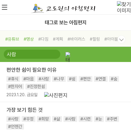
태그로 보는 아침편지
#유튜브
#명상
#다짐
#계획
#바이러스
#힐링
#아이들
#비전캠프
#독서캠프
#삶
#경험
#사람
#도움
#선택
#희망
#나눔
#친구
#링컨학교
#극복
#리더
#위기
편안한 쉼이 필요한 이유
#독서
#건강
#면역력
#휴식
#마음
#사람
#나무
#쉼
#편안
#연결
#숨
#한자어
#진정한쉼
2023.1.20. 금요일
가장 보기 힘든 것
#사랑
#우정
#희망
#삶
#사람
#시련
#눈
#주변
#언젠간