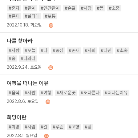
#혼자
#관계
#인간관계
#손길
#사람
#몸
#소중
#존재
#실타래
#보통
2022.10.18. 화요일
나를 찾아라
#사람
#오늘
#나
#중심
#존재
#사회
#타인
#소속
#숨
#나와너
2022.9.24. 토요일
여행을 떠나는 이유
#음식
#사람
#여행
#새로운곳
#또다른나
#떠나는이유
2022.8.6. 토요일
희망이란
#희망
#사람
#길
#루쉰
#고향
#땅
2022.8.1. 월요일