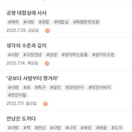
공항 대합실에 서서
#매력
#사람
#공항
#대합실
#특별한뜻과꿈
2022.7.29. 금요일
생각의 수준과 깊이
#사람
#고정관념
#섬광
#생각하는동물
#생각의수준
2022.7.14. 목요일
'공보다 사람부터 챙겨라'
#사람
#공
#축구
#골인
#상대선수
#멋진아버지
#멋진아들
2022.7.11. 월요일
만남은 도끼다
#사랑
#책
#만남
#사람
#나무
#세상
#배움
#도끼