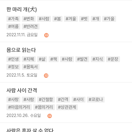
한 마리 개(犬)
#가족
#변화
#사람
#봄
#겨울
#벗
#개
#가을
#여름
#반려견
2022.11.11. 금요일
몸으로 읽는다
#인생
#지혜
#삶
#책
#사람
#발견
#지식
#문장
#정보
#몸독서
2022.11.5. 토요일
사람 사이 간격
#사랑
#사람
#간절함
#간격
#사이
#코로나
#마음의거리
#몸의거리
#상관관계
2022.10.26. 수요일
사람은 혼자 살 수 없다