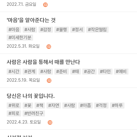
2022.7.1. 금요일
'마음'을 알아준다는 것
#마음
#사람
#감정
#불행
#정서
#작은떨림
#미세한기분
2022.5.31. 화요일
사람은 사람을 통해서 때를 만난다
#시간
#관계
#사람
#준비
#때
#공간
#타인
#예비
2022.5.19. 목요일
당신은 나의 꽃입니다.
#위로
#꽃
#책
#자연
#사람
#아픔
#걱정
#하루
#피로
#반려친구
2022.4.23. 토요일