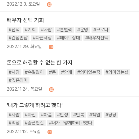
2022.12.3. 토요일
배우자 선택 기회
#선택
#기회
#사람
#분별력
#운명
#코로나
#간접만남
#다른세상
#데이트상대
#배우자선택
2022.11.29. 화요일
돈으로 해결할 수 없는 한 가지
#사람
#속절없이
#돈
#안개
#의미있는꿈
#의미있는삶
#깊은의미
2022.11.24. 목요일
'내가 그렇게 하려고 했다'
#사람
#자신
#아픔
#반성
#반복
#책임
#당당
#억장
#슬픈현실
#내가그렇게하려고했다
2022.11.12. 토요일