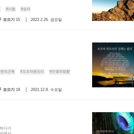
인
#시험
#승자
모으기
2022.2.25. 금요일
15
내면의근육
#오프라윈프리
#인생의방향
모으기
2021.12.8. 수요일
18
 하다가
에서 ...