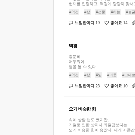
현재를 인정하고, 역경에 당당히 맞서고.
#역경
#삶
#선물
#하늘
#불
느낌한마디
좋아요
19
14
역경
충분히
어두워야
별을 볼 수 있다....
#역경
#삶
#빛
#어둠
#그대
느낌한마디
좋아요
23
10
오기 비슷한 힘
속이 상할 법도 했지만,
거절로 인한 상처나 좌절감보다는
오기 비슷한 힘이 솟았다. 대개 자존감이