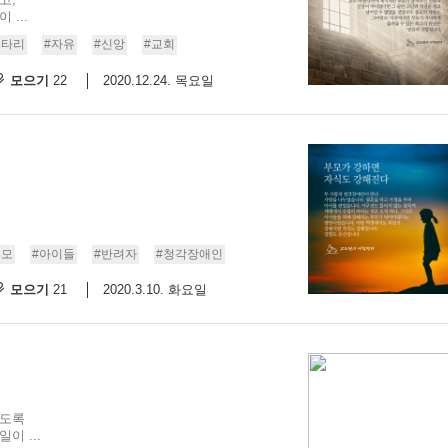
...
울타리
#자유
#신앙
#교회
모으기
2020.12.24. 목요일
22
부모
#아이들
#반려자
#청각장애인
모으기
2020.3.10. 화요일
21
있도록
이 ...