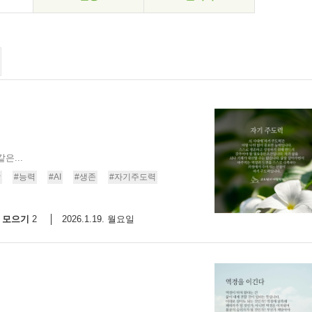
은...
장
#능력
#AI
#생존
#자기주도력
모으기
2026.1.19. 월요일
2