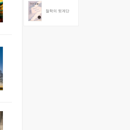
철학의 뒷계단