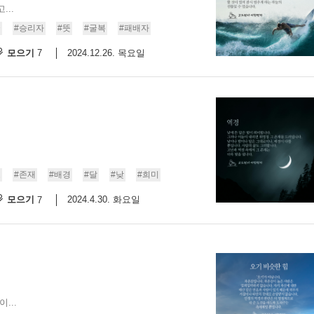
..
9/
굴
#승리자
#뜻
#굴복
#패배자
모으기
2024.12.26. 목요일
7
스
10
크
10
1
10
로
#존재
#배경
#달
#낮
#희미
모으기
2024.4.30. 화요일
7
11
크
12
...