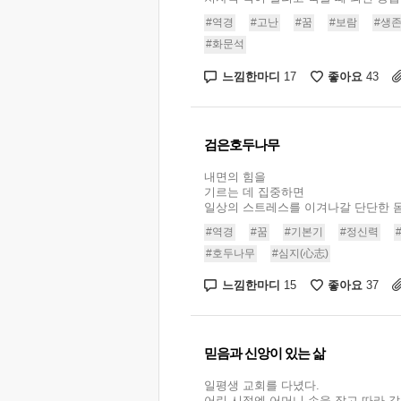
#역경
#고난
#꿈
#보람
#생
#화문석
느낌한마디
좋아요
17
43
검은호두나무
내면의 힘을
기르는 데 집중하면
일상의 스트레스를 이겨나갈 단단한 몸체
#역경
#꿈
#기본기
#정신력
#호두나무
#심지(心志)
느낌한마디
좋아요
15
37
믿음과 신앙이 있는 삶
일평생 교회를 다녔다.
어린 시절엔 어머니 손을 잡고 따라 갔