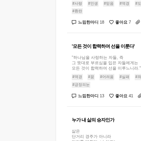
#사랑
#인생
#믿음
#역경
#
#환란
느낌한마디
좋아요
18
7
'모든 것이 합력하여 선을 이룬다'
"하나님을 사랑하는 자들, 즉
그 뜻대로 부르심을 입은 자들에게는
모든 것이 합력하여 선을 이루느니라.".
#역경
#꿈
#어려움
#실패
#
#긍정의눈
느낌한마디
좋아요
13
41
누가 내 삶의 승자인가
삶은
단거리 경주가 아니라