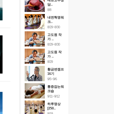
행복한가족
태초고추장
행복한가
여행
담..
여행
24~9/26
8/8
9/24~9/26
건강명상법
내면혁명워
건강명상
..
크..
스..
/9~10/10
8/29~8/30
10/9~10/10
내면혁명워
고도원 작
내면혁명
..
가 ..
크..
/17~10/18
8/29~8/30
10/17~10/18
황금변캠프
고도원 작
황금변캠
7기
가 ..
17기
/30~10/31
8/29
10/30~10/31
통증잡는워
황금변캠프
통증잡는
크숍
16기
크숍
/7~11/8
9/5~9/6
11/7~11/8
내면혁명워
통증잡는워
내면혁명
..
크숍
크..
/12~12/13
9/11~9/12
12/12~12/13
하루명상
[250..
9/19