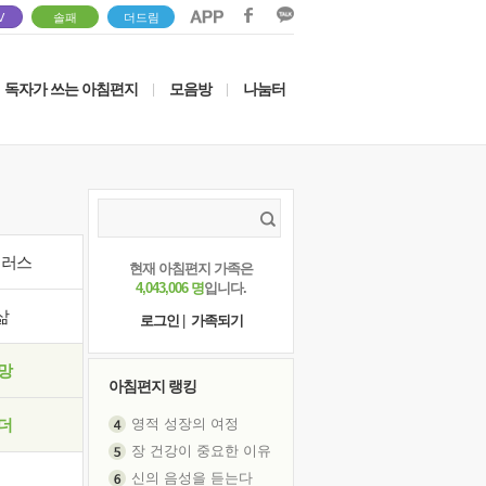
V
솔패
더드림
독자가 쓰는 아침편지
모음방
나눔터
|
|
이러스
현재 아침편지 가족은
4,043,006 명
입니다.
삶
로그인
|
가족되기
망
아침편지 랭킹
영적 성장의 여정
더
장 건강이 중요한 이유
신의 음성을 듣는다