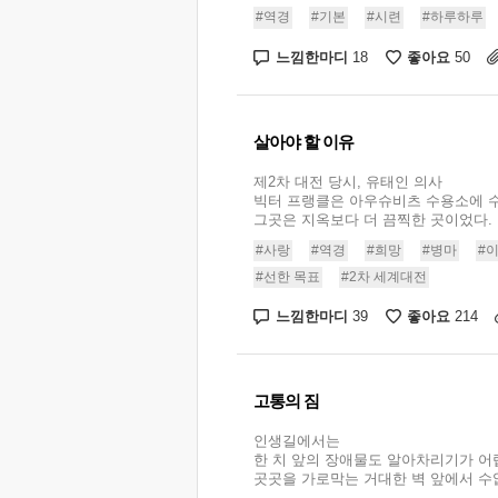
#역경
#기본
#시련
#하루하루
느낌한마디
좋아요
18
50
살아야 할 이유
제2차 대전 당시, 유태인 의사
빅터 프랭클은 아우슈비츠 수용소에 
그곳은 지옥보다 더 끔찍한 곳이었다. 
#사랑
#역경
#희망
#병마
#
#선한 목표
#2차 세계대전
느낌한마디
좋아요
39
214
고통의 짐
인생길에서는
한 치 앞의 장애물도 알아차리기가 어
곳곳을 가로막는 거대한 벽 앞에서 수없