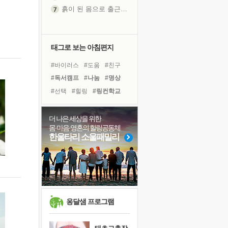
흙이 된 몸으로 출근하는 여자
극과 극의 양 끝단
내가 '나다움'을 찾는 길
피해 갈 수 없는 사건들
태그로 보는 아침편지
처음 손을 잡았던 날
#바이러스
#도움
#친구
꿈이 실제가 되는 것
#독서캠프
#나눔
#명상
'말 타는 법'을 먼저
#선택
#힐링
#링컨학교
졸업식 사진을 보며
#유튜브
#다짐
#아이들
아픈 아버지를 위한 공간 설계
#건강
#극복
#리더
더 나은 세상을 위한
극심한 변비, 어깨결림, 수면 장애
몸·마음·영혼의 힐링공동체
#독서
#삶
#면역력
보고 싶은 어머니
한울타리 소울패밀리
#비전캠프
#경험
#위기
유년 시절의 부산 영도 바다
#사람
#계획
#희망
못된 꼰대들
거울 속의 나
희망이란
'모른다'는 것
옹달샘 프로그램
귀를 열고 마음을 내어주고