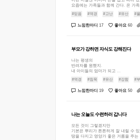
요즘에는 가족들과 함께 간다. 온 가족이 
#믿음
#역경
#고난
#유산
#
느낌한마디
좋아요
17
60
부모가 강하면 자식도 강해진다
나는 평생의
반려자를 원했지.
내 아이들의 엄마가 되고 ...
#역경
#침묵
#유산
#강함
#
느낌한마디
좋아요
19
50
나는 오늘도 수련하러 갑니다
모든 것이 그렇겠지만
기본은 뿌리가 튼튼하게 잘 내릴 수 
땅을 다지고 영양가 좋은 거름을 주는 일