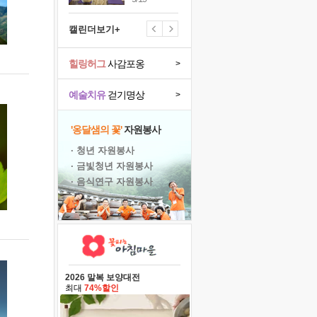
캘린더보기+
힐링허그
사감포옹
>
예술치유
걷기명상
>
'옹달샘의 꽃'
자원봉사
· 청년 자원봉사
· 금빛청년 자원봉사
· 음식연구 자원봉사
2026 말복 보양대전
최대
74%할인