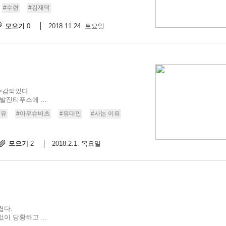
#수련
#김재덕
모으기
2018.11.24. 토요일
0
수감되었다.
발진티푸스에 ...
이유
#아우슈비츠
#유대인
#사는 이유
모으기
2018.2.1. 목요일
2
렵다.
이 당황하고 ...