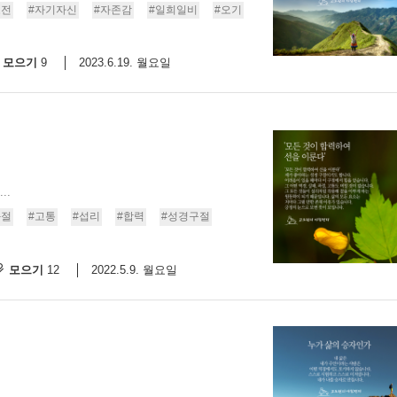
도전
#자기자신
#자존감
#일희일비
#오기
모으기
2023.6.19. 월요일
9
..
좌절
#고통
#섭리
#합력
#성경구절
모으기
2022.5.9. 월요일
12