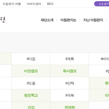
아침편지 여행
아버지센터
BDS
고도원T
재단소개
아침편지는
지난 아침편지
|
|
|
#다짐
#계획
#바
비전캠프
독서캠프
#
#도움
#선택
희
링컨학교
#극복
리
건강
면역력