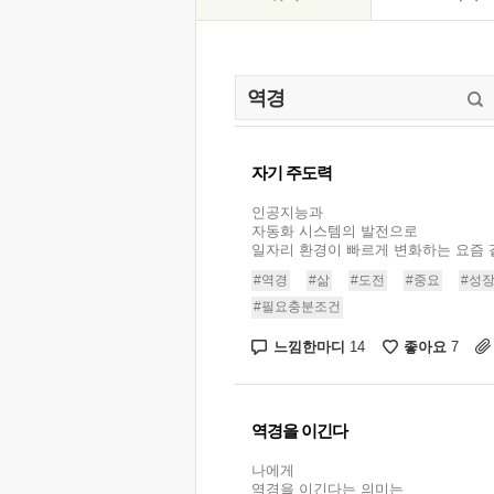
자기 주도력
인공지능과
자동화 시스템의 발전으로
일자리 환경이 빠르게 변화하는 요즘 같
#역경
#삶
#도전
#중요
#성
#필요충분조건
느낌한마디
좋아요
14
7
역경을 이긴다
나에게
역경을 이긴다는 의미는