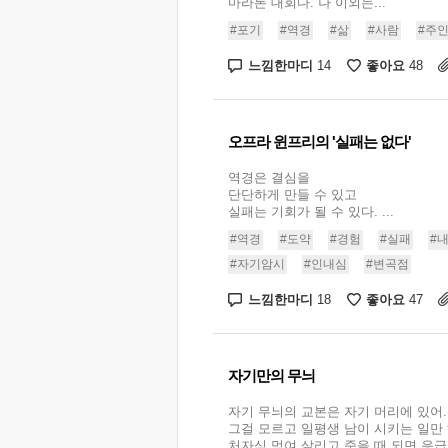
마라톤 대회다. 나 이외는...
#포기
#역경
#삶
#사람
#주
느낌한마디
좋아요
14
48
오프라 윈프리의 '실패는 없다'
역경은 결심을
단단하게 만들 수 있고
실패는 기회가 될 수 있다. ...
#역경
#도약
#경험
#실패
#
#자기암시
#인내심
#변곡점
느낌한마디
좋아요
18
47
자기만의 무늬
자기 무늬의 교본은 자기 머리에 있어.
그걸 모르고 일평생 남이 시키는 일만
처자식 먹여 살리고 죽을 때 되면 응급실