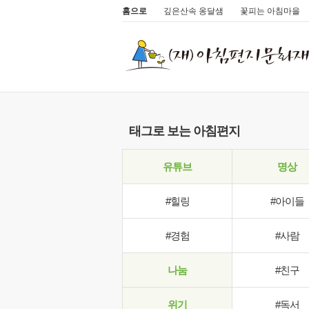
홈으로
깊은산속 옹달샘
꽃피는 아침마을
태그로 보는 아침편지
유튜브
명상
#힐링
#아이들
#경험
#사람
나눔
#친구
위기
#독서