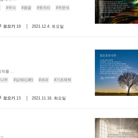
존
#무늬
#왕골
#돗자리
#무문석
모으기
2021.12.4. 토요일
19
를 ...
#나무
#심재(心材)
#세파
#기초체력
모으기
2021.11.16. 화요일
13
고,