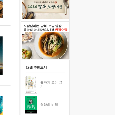
사람살리는 '말복' 보양 밥상
옹달샘 닭개장&채개장
한정수량
12월 추천도서
끝까지 쓰는 용
기
영양의 비밀