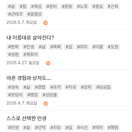
#삶
#힘
#욕심
#준비
#운동
#노후
#중요
#근육
#근테크
#골절상
2026.5.7. 목요일
내 이름대로 살아진다?
#변화
#인생
#삶
#축복
#길
#의미
#이름
#도원
#성원
#목회자
2026.4.27. 월요일
아픈 경험과 상처도...
#성숙
#삶
#경험
#과거
#치유
#상처
#담금질
#쇳덩이
#명검
#싱잉볼
2026.4.7. 화요일
스스로 선택한 인생
#인생
#삶
#선택
#자유
#길
#시선
#의미
#평범