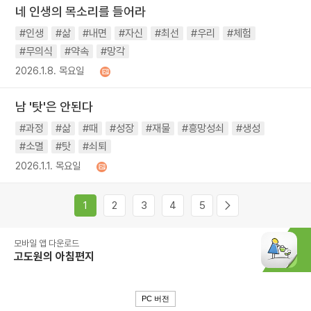
네 인생의 목소리를 들어라
#인생
#삶
#내면
#자신
#최선
#우리
#체험
#무의식
#약속
#망각
2026.1.8. 목요일
남 '탓'은 안된다
#과정
#삶
#때
#성장
#재물
#흥망성쇠
#생성
#소멸
#탓
#쇠퇴
2026.1.1. 목요일
1
2
3
4
5
모바일 앱 다운로드
고도원의 아침편지
PC 버전