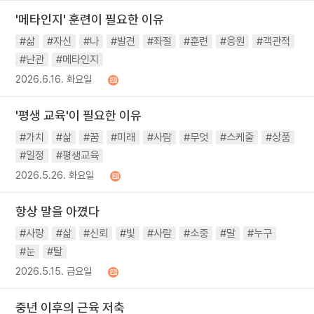
'메타인지' 훈련이 필요한 이유
#삶
#자신
#나
#발견
#좌절
#훈련
#응원
#객관적
#난관
#메타인지
2026.6.16. 화요일
'평생 교육'이 필요한 이유
#가치
#삶
#꿈
#미래
#사람
#무엇
#스케줄
#상품
#일정
#평생교육
2026.5.26. 화요일
항상 말을 아꼈다
#사랑
#삶
#신뢰
#빛
#사람
#소중
#말
#누구
#눈
#탈
2026.5.15. 금요일
중년 이후의 근육 저축