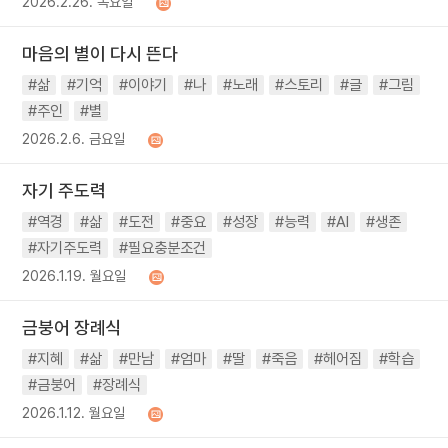
2026.2.26. 목요일
마음의 별이 다시 뜬다
#삶
#기억
#이야기
#나
#노래
#스토리
#글
#그림
#주인
#별
2026.2.6. 금요일
자기 주도력
#역경
#삶
#도전
#중요
#성장
#능력
#AI
#생존
#자기주도력
#필요충분조건
2026.1.19. 월요일
금붕어 장례식
#지혜
#삶
#만남
#엄마
#딸
#죽음
#헤어짐
#학습
#금붕어
#장례식
2026.1.12. 월요일