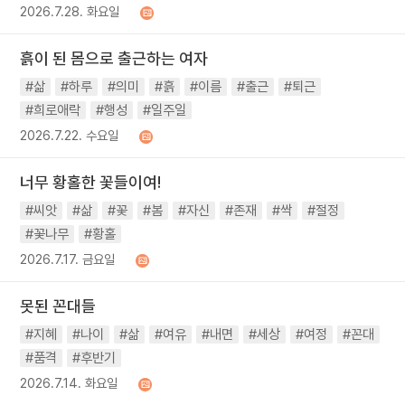
2026.7.28. 화요일
흙이 된 몸으로 출근하는 여자
#삶
#하루
#의미
#흙
#이름
#출근
#퇴근
#희로애락
#행성
#일주일
2026.7.22. 수요일
너무 황홀한 꽃들이여!
#씨앗
#삶
#꽃
#봄
#자신
#존재
#싹
#절정
#꽃나무
#황홀
2026.7.17. 금요일
못된 꼰대들
#지혜
#나이
#삶
#여유
#내면
#세상
#여정
#꼰대
#품격
#후반기
2026.7.14. 화요일