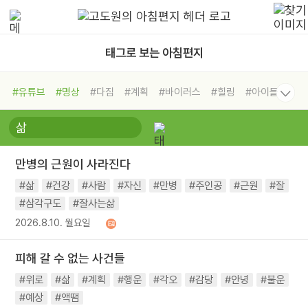
태그로 보는 아침편지
#유튜브
#명상
#다짐
#계획
#바이러스
#힐링
#아이들
#비전캠프
#독서캠프
#삶
#경험
#사람
#도움
#선택
#희망
#나눔
#친구
#링컨학교
#극복
#리더
#위기
만병의 근원이 사라진다
#독서
#건강
#면역력
#삶
#건강
#사람
#자신
#만병
#주인공
#근원
#잘
#삼각구도
#잘사는삶
2026.8.10. 월요일
피해 갈 수 없는 사건들
#위로
#삶
#계획
#행운
#각오
#감당
#안녕
#불운
#예상
#액땜