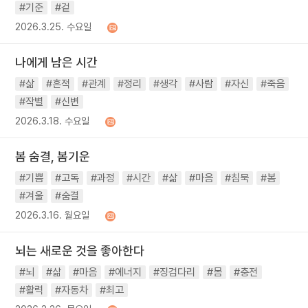
#기준
#겉
2026.3.25. 수요일
나에게 남은 시간
#삶
#흔적
#관계
#정리
#생각
#사람
#자신
#죽음
#작별
#신변
2026.3.18. 수요일
봄 숨결, 봄기운
#기쁨
#고독
#과정
#시간
#삶
#마음
#침묵
#봄
#겨울
#숨결
2026.3.16. 월요일
뇌는 새로운 것을 좋아한다
#뇌
#삶
#마음
#에너지
#징검다리
#몸
#충전
#활력
#자동차
#최고