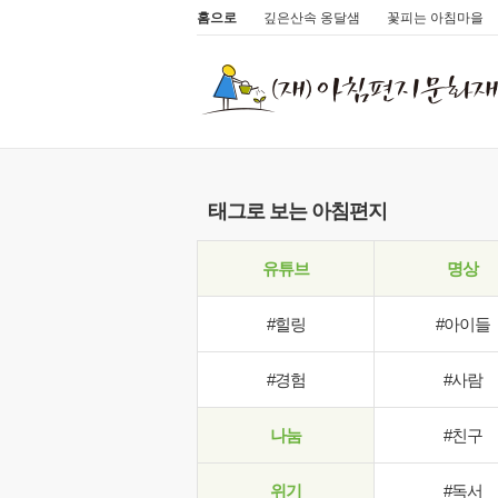
홈으로
깊은산속 옹달샘
꽃피는 아침마을
태그로 보는 아침편지
유튜브
명상
#힐링
#아이들
#경험
#사람
나눔
#친구
위기
#독서