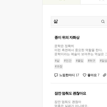
종이 위의 자화상
문학은 정확히
이런 측면에서 중요한 역할을 한다.
문학이라는 예술이 보여주는 역설은 그.
#삶
#인간
#몰입
#허구
#일
#과장
느낌한마디
좋아요
17
7
잠깐 멈춰도 괜찮아요
잠깐 멈춰도 괜찮아
멈춤은 실패가 아니에요.