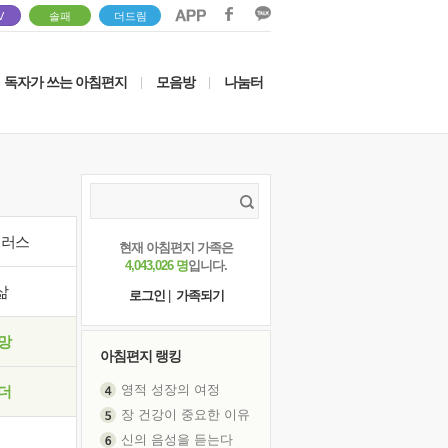
V
솔패
더드림
독자가 쓰는 아침편지
모음방
나눔터
|
|
이러스
현재 아침편지 가족은
4,043,026 명
입니다.
삶
로그인
|
가족되기
망
아침편지 랭킹
장 건강이 중요한 이유
더
신의 음성을 듣는다
흙이 된 몸으로 출근하는 여자