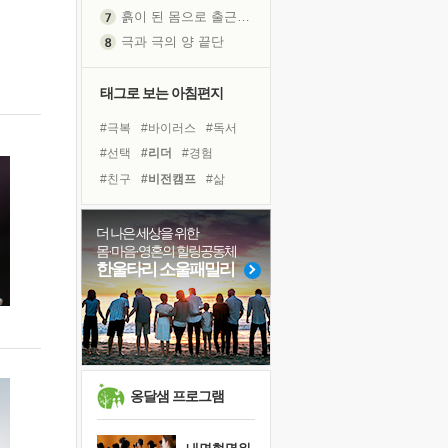
극과 극의 양 끝단
내가 '나다움'을 찾는 길
피해 갈 수 없는 사건들
처음 손을 잡았던 날
태그로 보는 아침편지
꿈이 실제가 되는 것
#극복
#바이러스
#독서
'말 타는 법'을 먼저
#선택
#리더
#경험
졸업식 사진을 보며
#친구
#비전캠프
#삶
극심한 변비, 어깨결림, 수면 장애
#명상
#면역력
#유튜브
아픈 아버지를 위한 공간 설계
#다짐
#계획
#건강
더 나은 세상을 위한
슬럼프
몸·마음·영혼의 힐링공동체
#희망
#힐링
#나눔
보고 싶은 어머니
한울타리 소울패밀리
#도움
#링컨학교
유년 시절의 부산 영도 바다
#독서캠프
#아이들
못된 꼰대들
#사람
#위기
희망이란
'모른다'는 것
귀를 열고 마음을 내어주고
옹달샘 프로그램
영적 성장의 여정