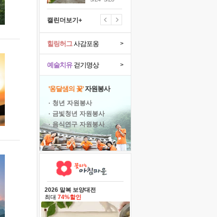
캘린더보기+
힐링허그
사감포옹
>
예술치유
걷기명상
>
'옹달샘의 꽃'
자원봉사
· 청년 자원봉사
· 금빛청년 자원봉사
· 음식연구 자원봉사
2026 말복 보양대전
최대
74%할인