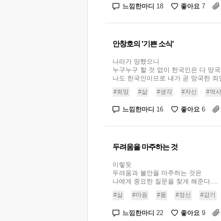
느낌한마디
좋아요
18
7
안창호의 '기쁜 소식'
나라가 망했으니
누구누구 할 것 없이 한국인은 다 망국
나도 한국인이므로 내가 곧 망국한 죄인
#희망
#삶
#생각
#자신
#역
느낌한마디
좋아요
16
6
두려움을 마주하는 것
이렇듯
두려움과 불안을 마주하는 것은
나에게 중요한 질문을 찾게 해준다....
#삶
#마음
#몸
#정신
#감기
느낌한마디
좋아요
22
9