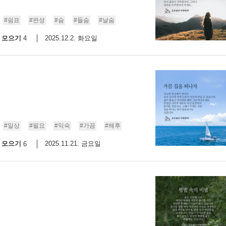
스
10
#쉼표
#완성
#숨
#들숨
#날숨
모으기
2025.12.2. 화요일
4
크
10
1
10
11
#일상
#필요
#익숙
#가끔
#해후
모으기
2025.11.21. 금요일
6
크
12