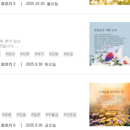
모으기
2025.10.20. 월요일
5
의 죄가 있소.
입니다....
사
#판단
#오류
#국가
#근본
#존망
모으기
2025.9.30. 화요일
2
#영향
#연결
#질문
#우울감
#의문점
모으기
2025.9.26. 금요일
6