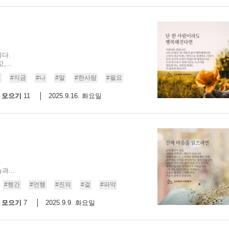
다.
...
짐
#지금
#나
#말
#한사람
#필요
모으기
2025.9.16. 화요일
11
...
#행간
#언행
#진의
#겉
#파악
모으기
2025.9.9. 화요일
7