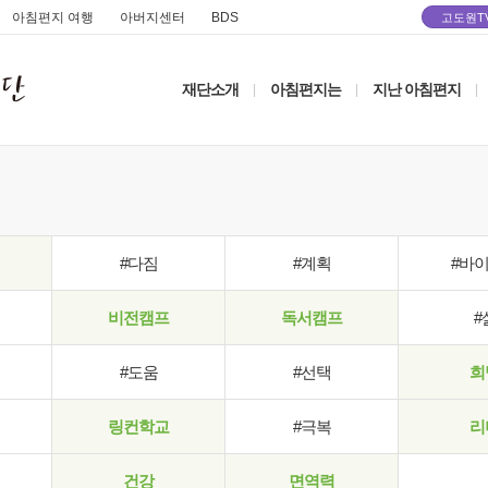
아침편지 여행
아버지센터
BDS
고도원T
재단소개
아침편지는
지난 아침편지
|
|
|
#다짐
#계획
#바
비전캠프
독서캠프
#
#도움
#선택
희
링컨학교
#극복
리
건강
면역력