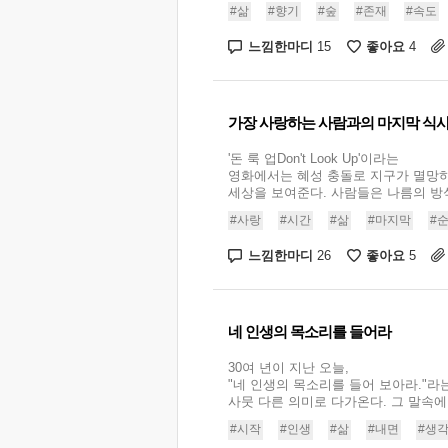
#삶
#향기
#숲
#존재
#속도
느낌한마디
좋아요
15
4
가장 사랑하는 사람과의 마지막 식
'돈 룩 업Don't Look Up'이라는
영화에서는 혜성 충돌로 지구가 멸망
세상을 보여준다. 사람들은 나름의 방식
#사랑
#시간
#삶
#마지막
#
느낌한마디
좋아요
26
5
네 인생의 목소리를 들어라
30여 년이 지난 오늘,
"네 인생의 목소리를 들어 보아라."라
사뭇 다른 의미로 다가온다. 그 말속에 
#시작
#인생
#삶
#내면
#생