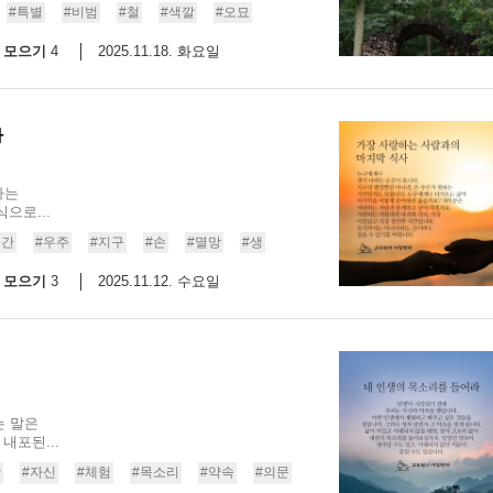
#특별
#비범
#철
#색깔
#오묘
모으기
2025.11.18. 화요일
4
사
하는
으로...
순간
#우주
#지구
#손
#멸망
#생
모으기
2025.11.12. 수요일
3
는 말은
내포된...
각
#자신
#체험
#목소리
#약속
#의문