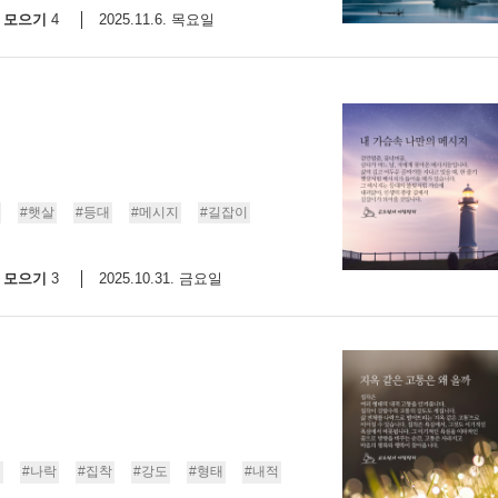
모으기
2025.11.6. 목요일
4
#햇살
#등대
#메시지
#길잡이
모으기
2025.10.31. 금요일
3
옥
#나락
#집착
#강도
#형태
#내적