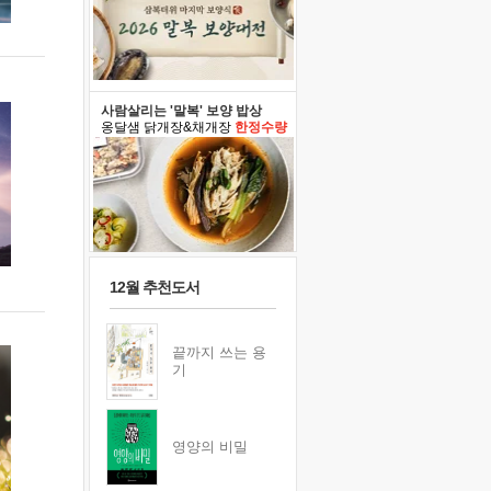
사람살리는 '말복' 보양 밥상
옹달샘 닭개장&채개장
한정수량
12월 추천도서
끝까지 쓰는 용
기
영양의 비밀