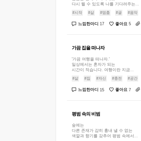
다시 뛸 수 있도록 나를 기다려주는...
#시작
#삶
#멈춤
#글
#음악
느낌한마디
좋아요
17
5
가끔 집을 떠나자
'가끔 여행을 떠나자.'
일상에서는 혼자가 되는
시간이 적습니다. 여행이란 지금...
#삶
#집
#자신
#충전
#공간
느낌한마디
좋아요
15
7
평범 속의 비범
숲에는
다른 존재가 감히 흉내 낼 수 없는
색깔과 향기를 갖추어 평범 속에서...