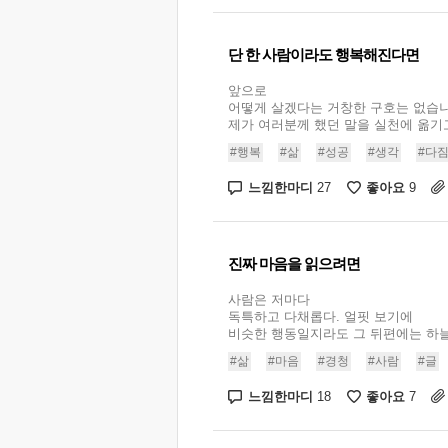
단 한 사람이라도 행복해진다면
앞으로
어떻게 살겠다는 거창한 구호는 없습니
제가 여러분께 했던 말을 실천에 옮기고,
#행복
#삶
#성공
#생각
#다
느낌한마디
좋아요
27
9
진짜 마음을 읽으려면
사람은 저마다
독특하고 다채롭다. 얼핏 보기에
비슷한 행동일지라도 그 뒤편에는 하늘과
#삶
#마음
#경청
#사람
#글
느낌한마디
좋아요
18
7