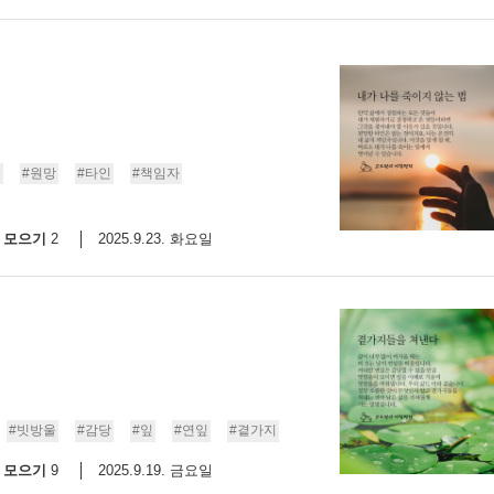
유
#원망
#타인
#책임자
모으기
2025.9.23. 화요일
2
#빗방울
#감당
#잎
#연잎
#곁가지
모으기
2025.9.19. 금요일
9