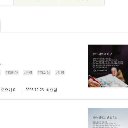
..
상
#드라마
#문학
#자화상
#막장
모으기
2025.12.23. 화요일
0