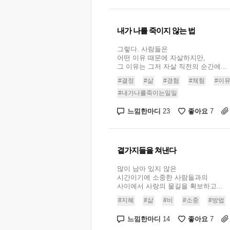
내가 나를 죽이지 않는 법
그렇다. 사람들은
어떤 이유 때문에 자살하지만,
그 이유는 그저 자살 직전의 순간에...
#결정
#삶
#경험
#체험
#이
#내가나를죽이는일일
느낌한마디
좋아요
23
7
곁가지들을 쳐낸다
많이 남아 있지 않은
시간이기에 소중한 사람들과의
사이에서 사랑의 물길을 확보하고...
#지혜
#삶
#비
#소중
#방법
느낌한마디
좋아요
14
7