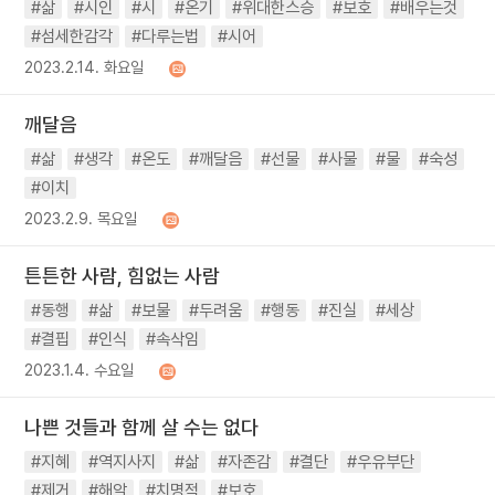
#삶
#시인
#시
#온기
#위대한스승
#보호
#배우는것
#섬세한감각
#다루는법
#시어
2023.2.14. 화요일
깨달음
#삶
#생각
#온도
#깨달음
#선물
#사물
#물
#숙성
#이치
2023.2.9. 목요일
튼튼한 사람, 힘없는 사람
#동행
#삶
#보물
#두려움
#행동
#진실
#세상
#결핍
#인식
#속삭임
2023.1.4. 수요일
나쁜 것들과 함께 살 수는 없다
#지혜
#역지사지
#삶
#자존감
#결단
#우유부단
#제거
#해악
#치명적
#보호