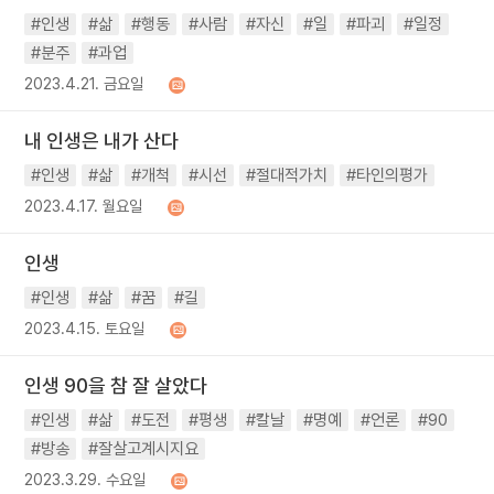
#인생
#삶
#행동
#사람
#자신
#일
#파괴
#일정
#분주
#과업
2023.4.21. 금요일
내 인생은 내가 산다
#인생
#삶
#개척
#시선
#절대적가치
#타인의평가
2023.4.17. 월요일
인생
#인생
#삶
#꿈
#길
2023.4.15. 토요일
인생 90을 참 잘 살았다
#인생
#삶
#도전
#평생
#칼날
#명예
#언론
#90
#방송
#잘살고계시지요
2023.3.29. 수요일