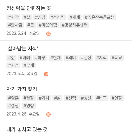
정신력을 단련하는 곳
#시작
#삶
#공감
#정신력
#세계
#깊은산속옹달샘
#한사람
#뜻
#마음의힘
#명상치유센터
2023.5.24. 수요일
'살아남는 지식'
#삶
#미래
#하루
#현재
#의미
#일상
#지식
#학교
#지성
#무게
2023.5.4. 목요일
자기 가치 찾기
#영혼
#결정
#가치
#삶
#선택
#칭찬
#비교
#인정
#경쟁
#영향
2023.4.26. 수요일
내가 놓치고 있는 것