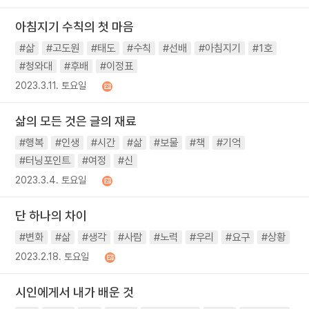
아침지기 수칙의 첫 마음
#삶
#고도원
#태도
#수칙
#선배
#아침지기
#1호
#청와대
#후배
#이정표
2023.3.11. 토요일
삶의 모든 것은 글의 재료
#행복
#인생
#시간
#삶
#보물
#책
#기억
#터닝포인트
#여정
#신
2023.3.4. 토요일
단 하나의 차이
#변화
#삶
#생각
#사람
#노력
#우리
#요구
#상황
2023.2.18. 토요일
시인에게서 내가 배운 것