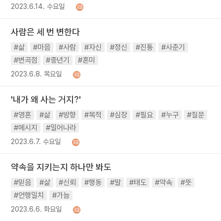
2023.6.14. 수요일
사람은 세 번 변한다
#삶
#마음
#사람
#자신
#정신
#진통
#사춘기
#변곡점
#중년기
#혼미
2023.6.8. 목요일
'내가 왜 사는 거지?'
#영혼
#삶
#방향
#목적
#심장
#필요
#누구
#질문
#메시지
#일어나라
2023.6.7. 수요일
약속을 지키는지 하나만 봐도
#믿음
#삶
#신뢰
#행동
#말
#태도
#약속
#뜻
#언행일치
#가늠
2023.6.6. 화요일