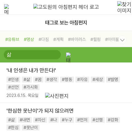
태그로 보는 아침편지
#유튜브
#명상
#다짐
#계획
#바이러스
#힐링
#아이들
#비전캠프
#독서캠프
#삶
#경험
#사람
#도움
#선택
#희망
#나눔
#친구
#링컨학교
#극복
#리더
#위기
'내 인생은 내가 만든다!'
#독서
#건강
#면역력
#인생
#삶
#꿈
#생각
#행동
#자유
#세상
#발명
#선언
#가시화
2023.6.15. 목요일
'한심한 못난이'가 되지 않으려면
#삶
#내면
#자신
#나
#누구
#먼저
#선행
#강화
#한심
#못난이