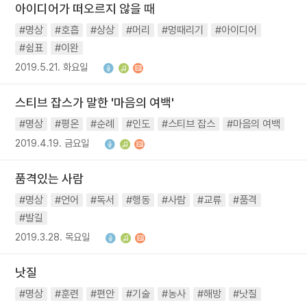
아이디어가 떠오르지 않을 때
#명상
#호흡
#상상
#머리
#멍때리기
#아이디어
#쉼표
#이완
2019.5.21. 화요일
스티브 잡스가 말한 '마음의 여백'
#명상
#평온
#순례
#인도
#스티브 잡스
#마음의 여백
2019.4.19. 금요일
품격있는 사람
#명상
#언어
#독서
#행동
#사람
#교류
#품격
#발길
2019.3.28. 목요일
낫질
#명상
#훈련
#편안
#기술
#농사
#해방
#낫질