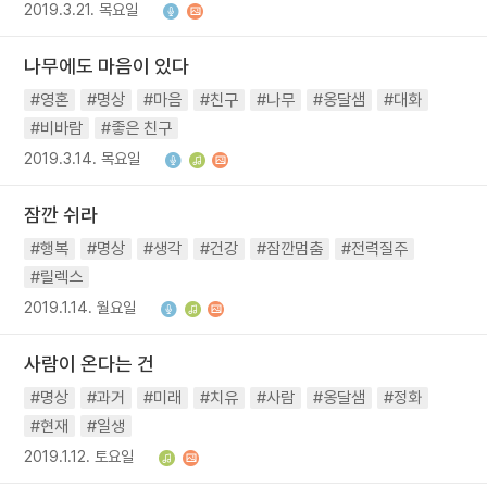
2019.3.21. 목요일
나무에도 마음이 있다
#영혼
#명상
#마음
#친구
#나무
#옹달샘
#대화
#비바람
#좋은 친구
2019.3.14. 목요일
잠깐 쉬라
#행복
#명상
#생각
#건강
#잠깐멈춤
#전력질주
#릴렉스
2019.1.14. 월요일
사람이 온다는 건
#명상
#과거
#미래
#치유
#사람
#옹달샘
#정화
#현재
#일생
2019.1.12. 토요일