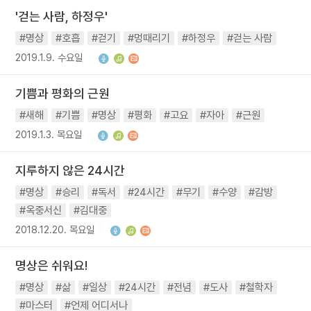
'걷는 사람, 하정우'
#명상
#호흡
#걷기
#멍때리기
#하정우
#걷는 사람
2019.1.9. 수요일
기쁨과 평화의 근원
#새해
#기쁨
#명상
#평화
#고요
#자아
#근원
2019.1.3. 목요일
지루하지 않은 24시간
#명상
#승리
#독서
#24시간
#무기
#수양
#감방
#옥중서신
#김대중
2018.12.20. 목요일
명상은 쉬워요!
#명상
#삶
#일상
#24시간
#전념
#도사
#철학자
#마스터
#언제 어디서나