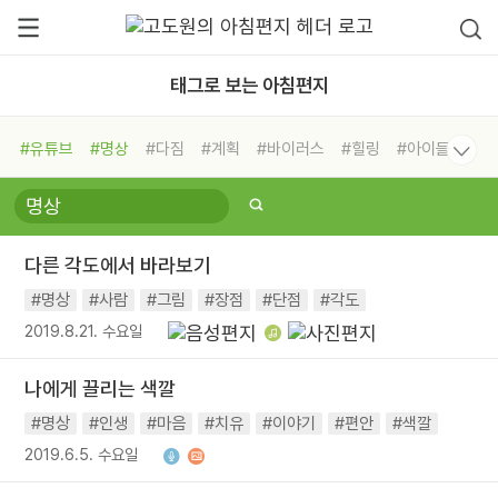
태그로 보는 아침편지
#유튜브
#명상
#다짐
#계획
#바이러스
#힐링
#아이들
#비전캠프
#독서캠프
#삶
#경험
#사람
#도움
#선택
#희망
#나눔
#친구
#링컨학교
#극복
#리더
#위기
다른 각도에서 바라보기
#독서
#건강
#면역력
#명상
#사람
#그림
#장점
#단점
#각도
2019.8.21. 수요일
나에게 끌리는 색깔
#명상
#인생
#마음
#치유
#이야기
#편안
#색깔
2019.6.5. 수요일