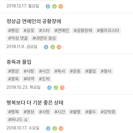
2018.12.17. 월요일
정상급 연예인의 공황장애
#명상
#공포
#스타
#연예인
#공황장애
#롤러코스터
#악성 댓글
#내면의 중심
2018.11.9. 금요일
중독과 몰입
#명상
#사랑
#시간
#독서
#운동
#몰입
#봉사
#중독
#마약
#도박
2018.10.23. 화요일
행복보다 더 기분 좋은 상태
#행복
#명상
#사랑
#시간
#불행
#몰두
#강박증
#버나드 쇼
2018.10.17. 수요일