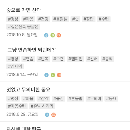
숲으로 가면 산다
#명상
#마음
#건강
#옹달샘
#숲
#정답
#수련
#깊은산속 옹달샘
2018.10.8. 월요일
'그냥 연습하면 되던데?'
#명상
#연습
#반복
#수련
#챔피언
#선배
#동작
#김재덕
2018.9.14. 금요일
덧없고 무의미한 동요
#명상
#마음
#감각
#중심
#흔들림
#무의미
#동요
#마음수련
#유발 하라리
2018.6.29. 금요일
자신에 대한 탐구