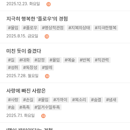
2025.12.23. 화요일
지극히 행복한 '플로우'의 경험
#몰입
#플로우
#명상적관점
#지복의상태
#지극한행복
2025.8.15. 금요일
미친 듯이 즐겼다
#길
#대화
#감정
#몰입
#예술
#반복
#직관력
#성취
#독창성
#발레
2025.7.28. 월요일
사랑에 빠진 사람은
#사랑
#손길
#몰입
#가까이
#목소리
#숨결
#냄새
#숨
#촉촉
#일거수일투족
2025.7.1. 화요일