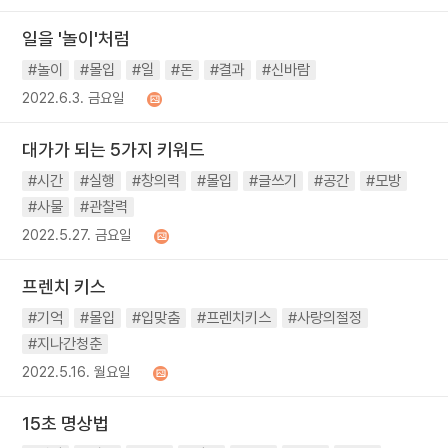
일을 '놀이'처럼
#놀이
#몰입
#일
#돈
#결과
#신바람
2022.6.3. 금요일
대가가 되는 5가지 키워드
#시간
#실행
#창의력
#몰입
#글쓰기
#공간
#모방
#사물
#관찰력
2022.5.27. 금요일
프렌치 키스
#기억
#몰입
#입맞춤
#프렌치키스
#사랑의절정
#지나간청춘
2022.5.16. 월요일
15초 명상법