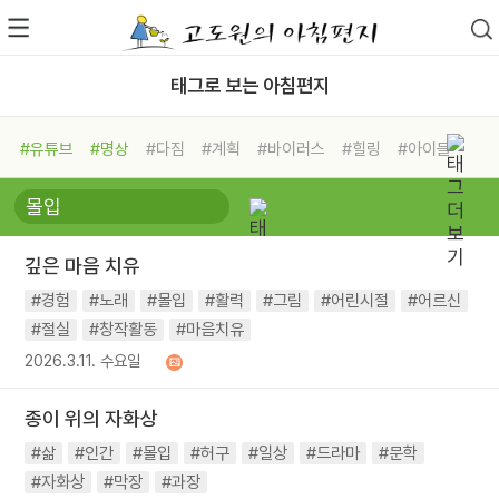
태그로 보는 아침편지
#유튜브
#명상
#다짐
#계획
#바이러스
#힐링
#아이들
#비전캠프
#독서캠프
#삶
#경험
#사람
#도움
#선택
#희망
#나눔
#친구
#링컨학교
#극복
#리더
#위기
깊은 마음 치유
#독서
#건강
#면역력
#경험
#노래
#몰입
#활력
#그림
#어린시절
#어르신
#절실
#창작활동
#마음치유
2026.3.11. 수요일
종이 위의 자화상
#삶
#인간
#몰입
#허구
#일상
#드라마
#문학
#자화상
#막장
#과장