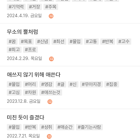
#기억력
#거장
#주목
2024.4.19. 금요일
무소의 뿔처럼
#꿈
#목표
#신념
#최선
#몰입
#고통
#반복
#고수
#최고
#프로
2024.2.29. 목요일
애쓰지 않기 위해 애쓴다
#몰입
#머리
#영감
#글
#신
#무아지경
#집중
#고심
#차원
#애쓰는것
2023.12.8. 금요일
미친 듯이 즐겼다
#몰입
#반복
#성취
#매순간
#즐기는사람
2022.7.21. 목요일