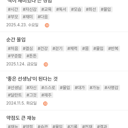
'책이 재미있다'는 경험
#시간
#자신감
#교육
#독서
#모습
#최선
#몰입
#부모
#재미
#다음
2025.4.23. 수요일
순간 몰입
#처음
#결심
#건강
#걷기
#체력
#몸
#몰입
#반복
#꾸준함
#튼튼
2025.1.24. 금요일
'좋은 선생님'이 된다는 것
#선생님
#자신
#스스로
#몰입
#대가
#가능
#사명감
#달란트
#그것
#재주
2024.11.5. 화요일
약점도 큰 재능
#재능
#약점
#습관
#몰입
#기록
#천재
#결과