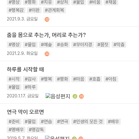
#명상
#평화
#치유
#상처
#몰입
#비움
#채움
#행복감
#이완
#관계회복
2021.9.3. 금요일
춤을 몸으로 추는가, 머리로 추는가?
#명상
#몰입
#예술
#승화
#무아지경
#몸짓
#막춤
2021.2.9. 화요일
하루를 시작할 때
#시작
#감사
#행복
#평화
#마음
#호흡
#아침
#몰입
#하루
2020.1.17. 금요일
연극 막이 오르면
#준비
#몰입
#연습
#연극
#인생의 모든 것
#배우
#명배우
#명감독
2019.5.7. 화요일