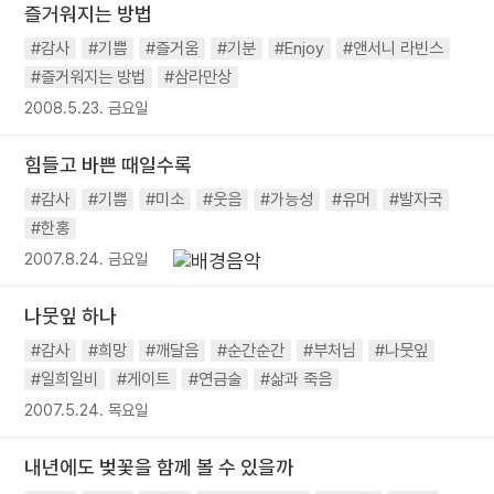
즐거워지는 방법
#감사
#기쁨
#즐거움
#기분
#Enjoy
#앤서니 라빈스
#즐거워지는 방법
#삼라만상
2008.5.23. 금요일
힘들고 바쁜 때일수록
#감사
#기쁨
#미소
#웃음
#가능성
#유머
#발자국
#한홍
2007.8.24. 금요일
나뭇잎 하나
#감사
#희망
#깨달음
#순간순간
#부처님
#나뭇잎
#일희일비
#게이트
#연금술
#삶과 죽음
2007.5.24. 목요일
내년에도 벚꽃을 함께 볼 수 있을까