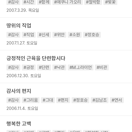
#감사
#시간
#함께
#에쿠니 가오리
#절박함
#벚꽃
2007.3.29. 목요일
땅위의 직업
#감사
#직업
#신세
#위안
#소원
#정호승
2007.1.27. 토요일
긍정적인 근육을 단련합시다
#감사
#긍정
#단련
#낙관
#M.J.라이언
#비관
2006.12.30. 토요일
감사의 편지
#감사
#그리움
#그대
#편지
#정호승
#김남조
#연서
2006.11.4. 토요일
행복한 고백