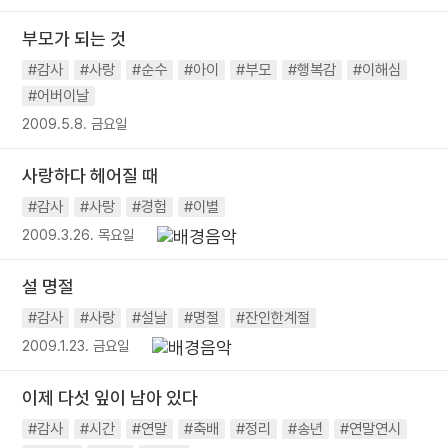
부모가 되는 것
#감사
#사랑
#순수
#아이
#부모
#행복감
#이해심
#어버이날
2009.5.8. 금요일
사랑하다 헤어질 때
#감사
#사랑
#경험
#이별
2009.3.26. 목요일
설 명절
#감사
#사랑
#설날
#명절
#잔인한계절
2009.1.23. 금요일
이제 다섯 잎이 남아 있다
#감사
#시간
#연말
#축배
#정리
#송년
#연말연시