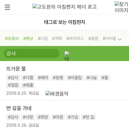
태그로 보는 아침편지
#유튜브
#명상
#다짐
#계획
#바이러스
#힐링
#아이들
#비전캠프
#독서캠프
#삶
#경험
#사람
#도움
#선택
#희망
#나눔
#친구
#링컨학교
#극복
#리더
#위기
뜨거운 물
#독서
#건강
#면역력
#감사
#기쁨
#배려
#동행
#어울림
#나눔
#물
#얼음
#베풂
2009.6.25. 목요일
먼 길을 가네
#감사
#사랑
#희망
#마음
#가슴
#먼 길
2009.5.29. 금요일