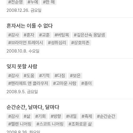
#전순영
#누에
#한 해
2008.12.26. 금요일
혼자서는 이룰 수 없다
#감사
#혼자
#교훈
#버팀목
#깊은산속 옹달샘
#브라이언 트레이시
#성취심리
#상호의존
2008.10.8. 수요일
잊지 못할 사람
#감사
#도움
#기적
#다짐
#보은
#헨리에트 앤 클라우저
#고마운 사람
#종이
2008.9.5. 금요일
순간순간, 날마다, 달마다
#감사
#삶
#기회
#방향
#내일
#축제
#순간순간
#헬렌 니어링
#스코트 니어링
#조화로운 삶
2008.8.26. 화요일