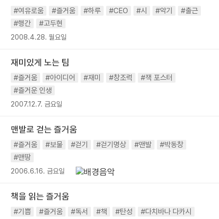
#여유로움
#즐거움
#하루
#CEO
#시
#악기
#출근
#행간
#고두현
2008.4.28. 월요일
재미있게 노는 팀
#즐거움
#아이디어
#재미
#창조력
#잭 포스터
#즐거운 인생
2007.12.7. 금요일
맨발로 걷는 즐거움
#즐거움
#보물
#걷기
#걷기명상
#맨발
#박동창
#맨땅
2006.6.16. 금요일
책을 읽는 즐거움
#기쁨
#즐거움
#독서
#책
#탄성
#다치바나 다카시