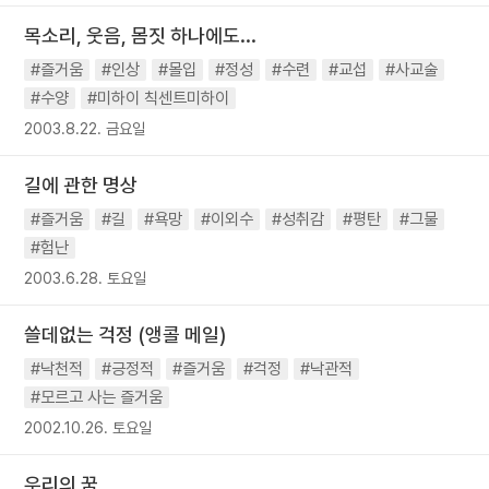
목소리, 웃음, 몸짓 하나에도...
#즐거움
#인상
#몰입
#정성
#수련
#교섭
#사교술
#수양
#미하이 칙센트미하이
2003.8.22. 금요일
길에 관한 명상
#즐거움
#길
#욕망
#이외수
#성취감
#평탄
#그물
#험난
2003.6.28. 토요일
쓸데없는 걱정 (앵콜 메일)
#낙천적
#긍정적
#즐거움
#걱정
#낙관적
#모르고 사는 즐거움
2002.10.26. 토요일
우리의 꿈