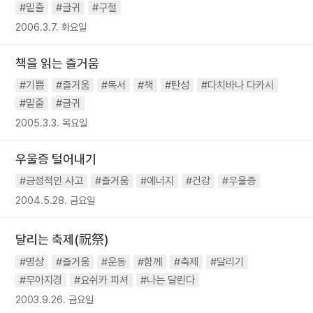
#밑줄
#글귀
#구절
2006.3.7. 화요일
책을 읽는 즐거움
#기쁨
#즐거움
#독서
#책
#탄성
#다치바나 다카시
#밑줄
#글귀
2005.3.3. 목요일
우울증 털어내기
#긍정적인 사고
#즐거움
#에너지
#건강
#우울증
2004.5.28. 금요일
달리는 축제(祝祭)
#명상
#즐거움
#운동
#함께
#축제
#달리기
#무아지경
#요쉬카 피셔
#나는 달린다
2003.9.26. 금요일