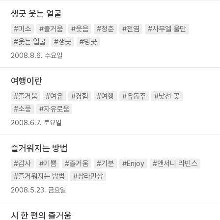
생긋 웃는 얼굴
#미소
#즐거움
#웃음
#청춘
#전염
#사무엘 울만
#웃는 얼굴
#생긋
#방긋
2008.8.6. 수요일
여행이란
#즐거움
#여유
#경험
#여행
#유동주
#낯선 곳
#소풍
#자유로움
2008.6.7. 토요일
즐거워지는 방법
#감사
#기쁨
#즐거움
#기분
#Enjoy
#앤서니 라빈스
#즐거워지는 방법
#삼라만상
2008.5.23. 금요일
시 한 편의 즐거움