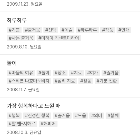
2009.11.23. 월요일
하루하루
#기쁨
#즐거움
#선택
#예술
#하루하루
#작품
#안개
#사는 즐거움
#미하이 칙센트미하이
2009.8.10. 월요일
놀이
#마음의 여유
#놀이
#창조
#치료
#여가
#즐거움
#스티븐 나흐마노비치
#심리 치료
#활동
#기분 전환
2008.11.7. 금요일
가장 행복하다고 느낄 때
#행복
#진정한 행복
#즐거움
#도움
#의미
#함께
#탈 벤-샤하르
#해피어
2008.10.3. 금요일