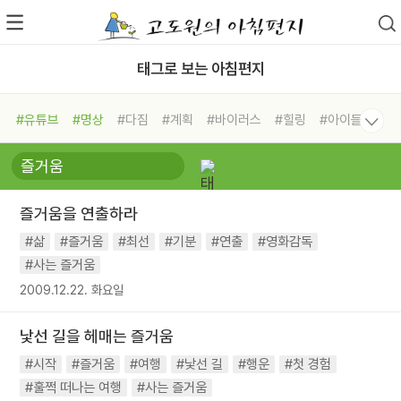
태그로 보는 아침편지
#유튜브
#명상
#다짐
#계획
#바이러스
#힐링
#아이들
#비전캠프
#독서캠프
#삶
#경험
#사람
#도움
#선택
#희망
#나눔
#친구
#링컨학교
#극복
#리더
#위기
즐거움을 연출하라
#독서
#건강
#면역력
#삶
#즐거움
#최선
#기분
#연출
#영화감독
#사는 즐거움
2009.12.22. 화요일
낯선 길을 헤매는 즐거움
#시작
#즐거움
#여행
#낯선 길
#행운
#첫 경험
#훌쩍 떠나는 여행
#사는 즐거움