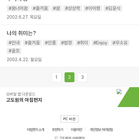
#꿈너머꿈
#즐거움
#꿈
#상상력
#이어령
#김윤식
2002.6.27. 목요일
나의 취미는?
#인내
#즐거움
#인품
#법정
#취미
#Enjoy
#무소유
#골프
2002.4.22. 월요일
1
2
3
모바일 앱 다운로드
고도원의 아침편지
PC 버전
아침편지 소개
추천하기
이용약관
개인정보 처리방침
ⓒ 고도원의 아침편지