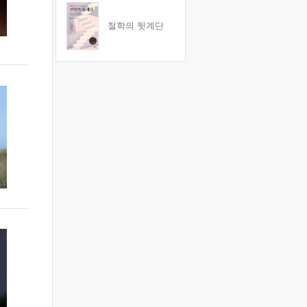
철학의 뒷계단