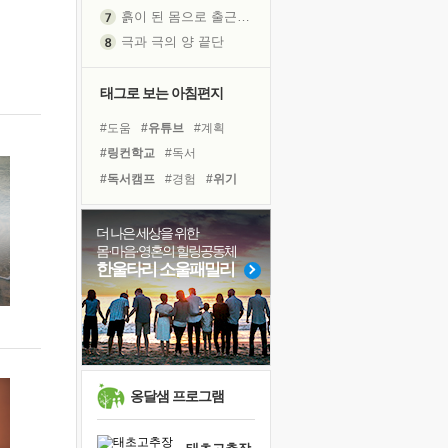
흙이 된 몸으로 출근하는 여자
극과 극의 양 끝단
내가 '나다움'을 찾는 길
피해 갈 수 없는 사건들
태그로 보는 아침편지
처음 손을 잡았던 날
#도움
#유튜브
#계획
꿈이 실제가 되는 것
#링컨학교
#독서
'말 타는 법'을 먼저
#독서캠프
#경험
#위기
졸업식 사진을 보며
#면역력
#선택
#사람
극심한 변비, 어깨결림, 수면 장애
#힐링
#삶
#다짐
#건강
더 나은 세상을 위한
아픈 아버지를 위한 공간 설계
몸·마음·영혼의 힐링공동체
#명상
#리더
#비전캠프
슬럼프
한울타리 소울패밀리
#나눔
#희망
#친구
보고 싶은 어머니
#아이들
#극복
유년 시절의 부산 영도 바다
#바이러스
못된 꼰대들
희망이란
'모른다'는 것
옹달샘 프로그램
귀를 열고 마음을 내어주고