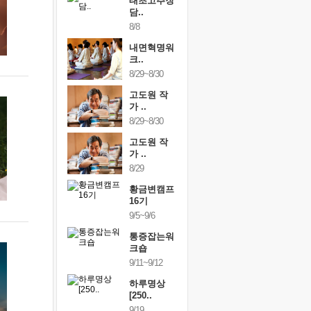
행복한가족
태초고추장
행복한가
여행
담..
여행
24~9/26
8/8
9/24~9/26
건강명상법
내면혁명워
건강명상
..
크..
스..
/9~10/10
8/29~8/30
10/9~10/10
내면혁명워
고도원 작
내면혁명
..
가 ..
크..
/17~10/18
8/29~8/30
10/17~10/18
황금변캠프
고도원 작
황금변캠
7기
가 ..
17기
/30~10/31
8/29
10/30~10/31
통증잡는워
황금변캠프
통증잡는
크숍
16기
크숍
/7~11/8
9/5~9/6
11/7~11/8
내면혁명워
통증잡는워
내면혁명
..
크숍
크..
/12~12/13
9/11~9/12
12/12~12/13
하루명상
[250..
9/19