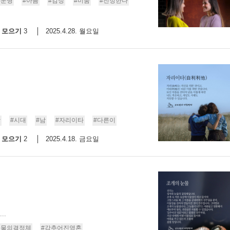
#운명
#아픔
#감정
#미움
#진정한나
모으기
2025.4.28. 월요일
3
상
#시대
#남
#자리이타
#다른이
모으기
2025.4.18. 금요일
2
..
눈물의결정체
#감추어진영혼