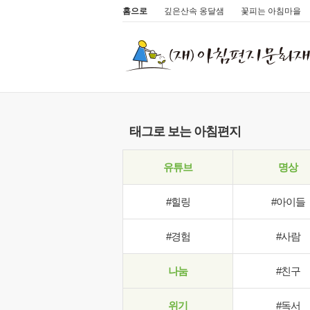
홈으로
깊은산속 옹달샘
꽃피는 아침마을
태그로 보는 아침편지
유튜브
명상
#힐링
#아이들
#경험
#사람
나눔
#친구
위기
#독서