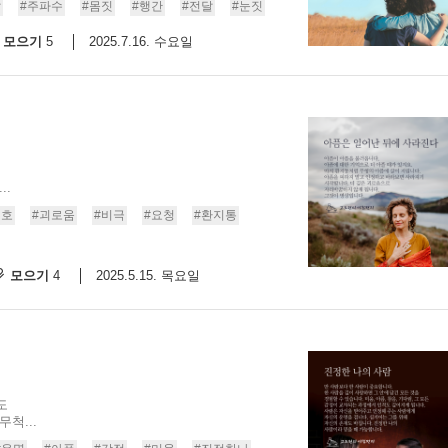
말
#주파수
#몸짓
#행간
#전달
#눈짓
모으기
2025.7.16. 수요일
5
..
신호
#괴로움
#비극
#요청
#환지통
모으기
2025.5.15. 목요일
4
도
척...