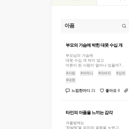
부모의 가슴에 박힌 대못 수십 개
부모님의 가슴에
대못 수십 개 박지 않고
어른이 된 사람이 얼마나 있을까?...
#사랑
#어머니
#아버지
#상처
#대못
느낌한마디
좋아요
21
8
타인의 아픔을 느끼는 감각
겨울밤에는
'찹쌀떡'을 외치며 골목을 누볐고,