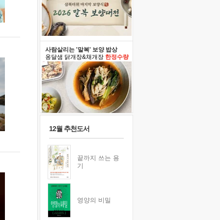
사람살리는 '말복' 보양 밥상
옹달샘 닭개장&채개장
한정수량
12월 추천도서
끝까지 쓰는 용
기
영양의 비밀