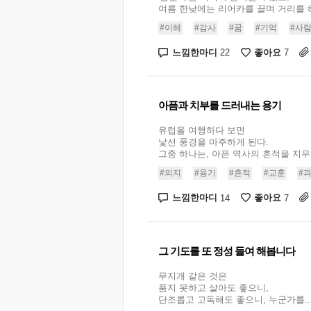
여름 한낮에는 리어카를 끌며 거리를 헤맸
#이해
#감사
#꿈
#기억
#사
느낌한마디
좋아요
22
7
아픔과 치부를 드러내는 용기
유럽을 여행하다 보면
낯선 풍경을 마주하게 된다.
그중 하나는, 아픈 역사의 흔적을 지우지
#의지
#용기
#흔적
#교훈
#
느낌한마디
좋아요
14
7
그 기도를 또 정성 들여 해봅니다
무지개 같은 것은
품지 못하고 살아도 좋으니,
단조롭고 고독해도 좋으니, 누군가를..