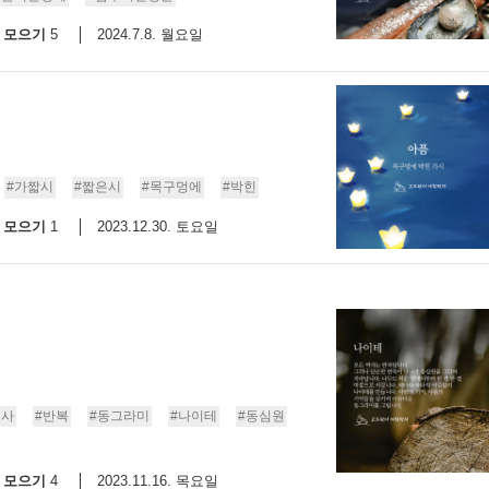
모으기
2024.7.8. 월요일
5
#가짧시
#짧은시
#목구멍에
#박힌
모으기
2023.12.30. 토요일
1
역사
#반복
#동그라미
#나이테
#동심원
모으기
2023.11.16. 목요일
4