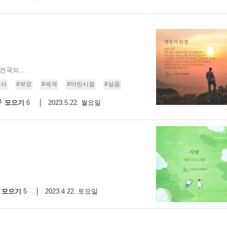
국의...
역사
#부모
#세계
#어린시절
#설움
모으기
2023.5.22. 월요일
6
모으기
2023.4.22. 토요일
5