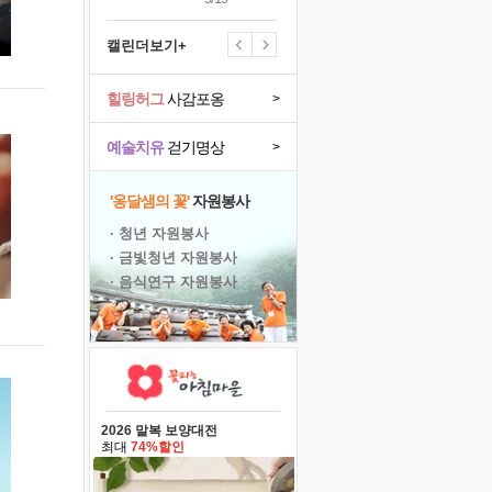
캘린더보기+
힐링허그
사감포옹
>
예술치유
걷기명상
>
'옹달샘의 꽃'
자원봉사
· 청년 자원봉사
· 금빛청년 자원봉사
· 음식연구 자원봉사
2026 말복 보양대전
최대
74%할인