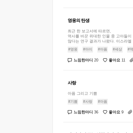
영웅의 탄생
최근 한 보고서에 따르면,
역사를 바꾼 위대한 인물 중 고아들이
많다는 연구 결과가 나왔다. 이스라엘 건
#영웅
#아이
#아픔
#세상
#
느낌한마디
좋아요
20
11
사랑
아픔 그리고 기쁨
#기쁨
#사랑
#아픔
느낌한마디
좋아요
36
9