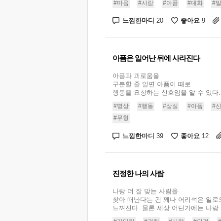
#마음
#사람
#아픔
#대화
#
느낌한마디
좋아요
20
9
아픔은 일어난 뒤에 사라진다
아픔과 괴로움을
구분할 줄 알면 아픔이 때로
행동을 요청하는 신호임을 알 수 있다..
#명상
#행동
#상실
#아픔
#
#무형
느낌한마디
좋아요
39
12
진정한 나의 사람
나랑 더 잘 맞는 사람을
찾아 떠난다는 건 꽤나 어리석은 일로
느껴진다. 물론 세상 어딘가에는 나랑 무