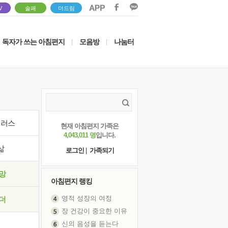
V
솔패
더드림
독자가 쓰는 아침편지
모음방
나눔터
|
|
이러스
현재 아침편지 가족은
4,043,011 명
입니다.
삶
로그인
|
가족되기
망
아침편지 랭킹
영적 성장의 여정
더
장 건강이 중요한 이유
신의 음성을 듣는다