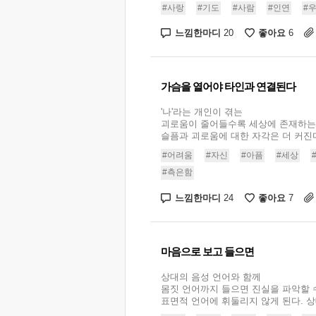
#사랑
#기도
#사람
#인연
#
느낌한마디
좋아요
20
6
가슴을 열어야 타인과 연결된다
'나'라는 개인이 겪는
괴로움이 줄어들수록 세상에 존재하는
슬픔과 괴로움에 대한 자각은 더 커진다.
#어려움
#자신
#아픔
#세상
#측은함
느낌한마디
좋아요
24
7
마음으로 보고 들으면
상대의 음성 언어와 함께
몸짓 언어까지 들으면 진실을 파악할 
표면적 언어에 휘둘리지 않게 된다. 상대