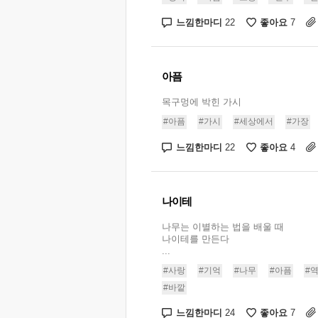
느낌한마디
좋아요
22
7
아픔
목구멍에 박힌 가시
#아픔
#가시
#세상에서
#가장
느낌한마디
좋아요
22
4
나이테
나무는 이별하는 법을 배울 때
나이테를 만든다
...
#사랑
#기억
#나무
#아픔
#
#바깥
느낌한마디
좋아요
24
7