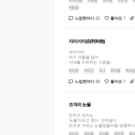
#기다림
#경험
#사람
#인격
#참음
느낌한마디
좋아요
22
7
자리이타(自利利他)
자리이타
자기 아픔을 넘어
시대를 치유하는 사람들...
#치유
#자신
#나
#아픔
#세
느낌한마디
좋아요
20
7
조개의 눈물
진주의 의미는
'눈물'이라고 한다. 진주알이
또르르 구르는 눈물방울처럼 영롱하니.
#상처
#아픔
#고통
#진주
#