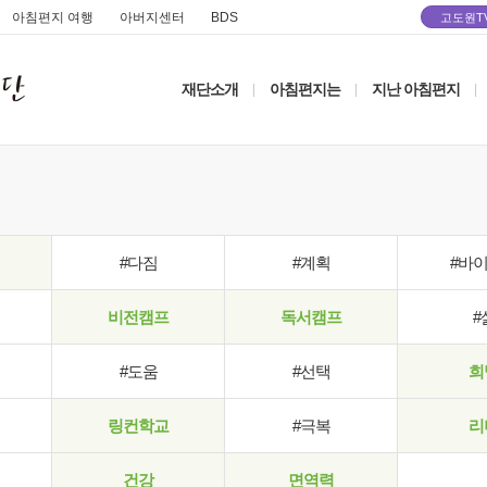
아침편지 여행
아버지센터
BDS
고도원T
재단소개
아침편지는
지난 아침편지
|
|
|
#다짐
#계획
#바
비전캠프
독서캠프
#
#도움
#선택
희
링컨학교
#극복
리
건강
면역력