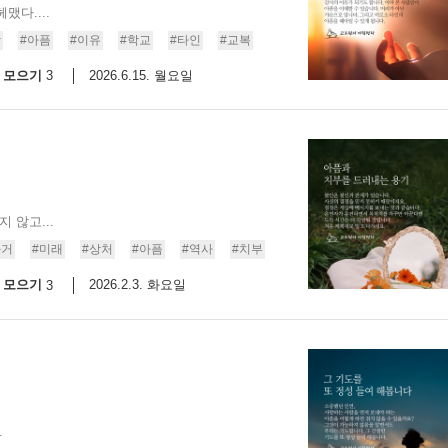
다....
9/
람
#아픔
#이유
#학교
#타인
#교복
모으기
2026.6.15. 월요일
3
스
10
크
10
1
 않고...
10
과거
#미래
#상처
#아픔
#역사
#치부
모으기
2026.2.3. 화요일
3
11
크
12
.