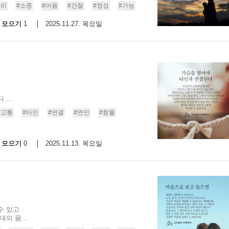
우리
#소중
#아픔
#간절
#정성
#가능
모으기
2025.11.27. 목요일
1
...
#고통
#타인
#연결
#연민
#함몰
모으기
2025.11.13. 목요일
0
수 있고
의 몸...